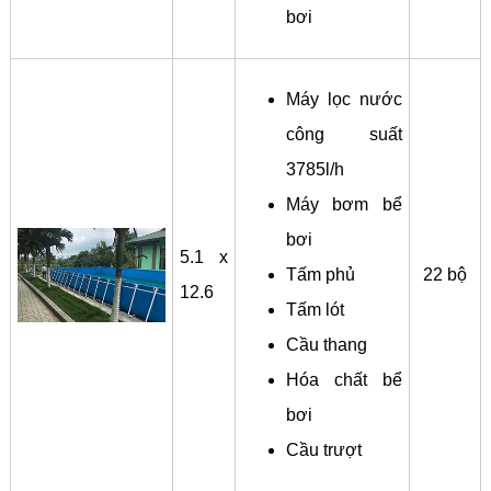
bơi
Máy lọc nước
công suất
3785l/h
Máy bơm bể
bơi
5.1 x
Tấm phủ
22 bộ
12.6
Tấm lót
Cầu thang
Hóa chất bể
bơi
Cầu trượt