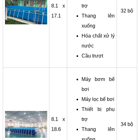
8.1 x
trợ
32 bộ
17.1
Thang lên
xuống
Hóa chất xử lý
nước
Cầu trượt
Máy bơm bể
bơi
Máy lọc bể bơi
Thiết bị phụ
8.1 x
trợ
34 bộ
18.6
Thang lên
xuống