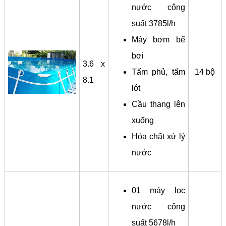
nước công
suất 3785l/h
Máy bơm bể
bơi
3.6 x
Tấm phủ, tấm
14 bộ
8.1
lót
Cầu thang lên
xuống
Hóa chất xử lý
nước
01 máy lọc
nước công
suất 5678l/h