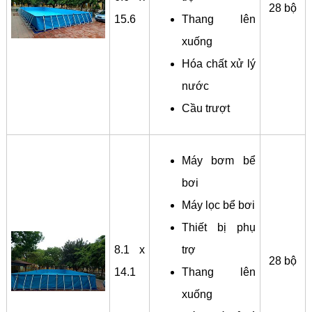
28 bộ
15.6
Thang lên
xuống
Hóa chất xử lý
nước
Cầu trượt
Máy bơm bể
bơi
Máy lọc bể bơi
Thiết bị phụ
8.1 x
trợ
28 bộ
14.1
Thang lên
xuống