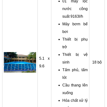
01 máy lọc
nước công
suất 9163l/h
Máy bơm bể
bơi
Thiết bị phụ
trở
Thiết bị vệ
5.1 x
sinh
18 bộ
9.6
Tấm phủ, tấm
lót
Cầu thang lên
xuống
Hóa chất xử lý