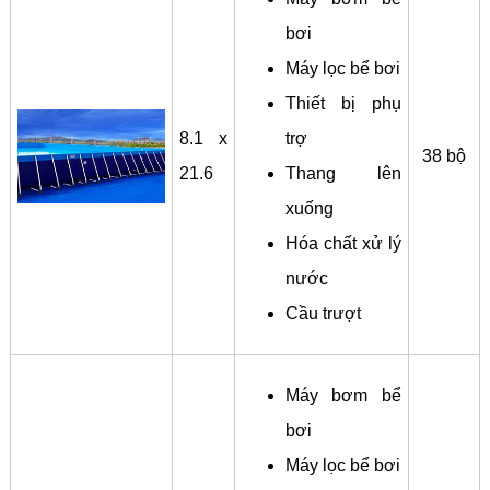
bơi
Máy lọc bể bơi
Thiết bị phụ
8.1 x
trợ
38 bộ
21.6
Thang lên
xuống
Hóa chất xử lý
nước
Cầu trượt
Máy bơm bể
bơi
Máy lọc bể bơi