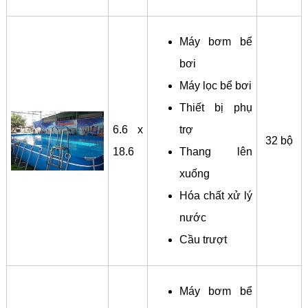
Máy bơm bể
bơi
Máy lọc bể bơi
Thiết bị phụ
6.6 x
trợ
32 bộ
18.6
Thang lên
xuống
Hóa chất xử lý
nước
Cầu trượt
Máy bơm bể