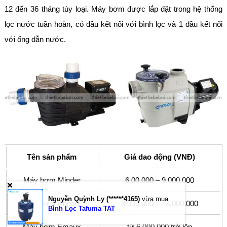
12 đến 36 tháng tùy loại. Máy bơm được lắp đặt trong hệ thống
lọc nước tuần hoàn, có đầu kết nối với bình lọc và 1 đầu kết nối
với ống dẫn nước.
Tên sản phẩm
Giá dao động (VNĐ)
Máy bơm Minder
6.00.000 – 9.000.000
Nguyễn Quỳnh Ly (******4165)
vừa mua
Máy bơm Kripsol
8.000.000 – 13.000.000
Bình Lọc Tafuma TAT
Máy bơm Emaux
từ 6.000.000 trở lên