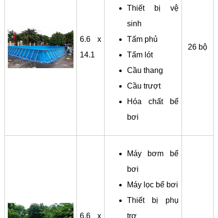
Thiết bị vệ
sinh
6.6 x
Tấm phủ
26 bộ
14.1
Tấm lót
Cầu thang
Cầu trượt
Hóa chất bể
bơi
Máy bơm bể
bơi
Máy lọc bể bơi
Thiết bị phụ
6.6 x
trợ