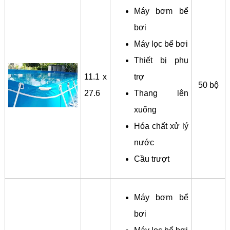
Máy bơm bể
bơi
Máy lọc bể bơi
Thiết bị phụ
11.1 x
trợ
50 bộ
27.6
Thang lên
xuống
Hóa chất xử lý
nước
Cầu trượt
Máy bơm bể
bơi