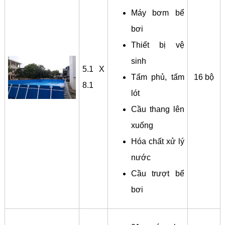
Máy bơm bể
bơi
Thiết bị vệ
sinh
5.1 X
Tấm phủ, tấm
16 bộ
8.1
lót
Cầu thang lên
xuống
Hóa chất xử lý
nước
Cầu trượt bể
bơi