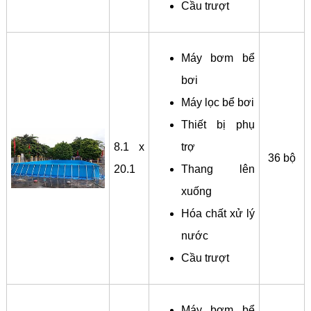
Cầu trượt
Máy bơm bể
bơi
Máy lọc bể bơi
Thiết bị phụ
8.1 x
trợ
36 bộ
20.1
Thang lên
xuống
Hóa chất xử lý
nước
Cầu trượt
Máy bơm bể