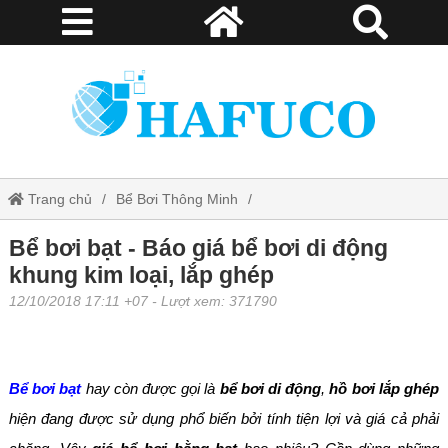
Trang chủ
Bể Bơi Thông Minh
Bể bơi bạt - Báo giá bể bơi di động khung kim loại, lắp ghép
Bể bơi bạt - Báo giá bể bơi di động
khung kim loại, lắp ghép
12/10/2018 17:11 +07
- Lượt xem: 371790
Bể bơi bạt
hay còn được gọi là
bể bơi di động
,
hồ bơi lắp ghép
hiện đang được sử dụng phổ biến bởi tính tiện lợi và giá cả phải