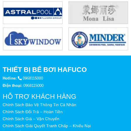
THIẾT BỊ BỂ BƠI HAFUCO
Hotline:
0968115000
Điện thoại:
0968115000
HỖ TRỢ KHÁCH HÀNG
Chính Sách Bảo Vệ Thông Tin Cá Nhân
Chính Sách Đổi Trả – Hoàn Tiền
Chính Sách Giá – Vận Chuyển
Chính Sách Giải Quyết Tranh Chấp – Khiếu Nại