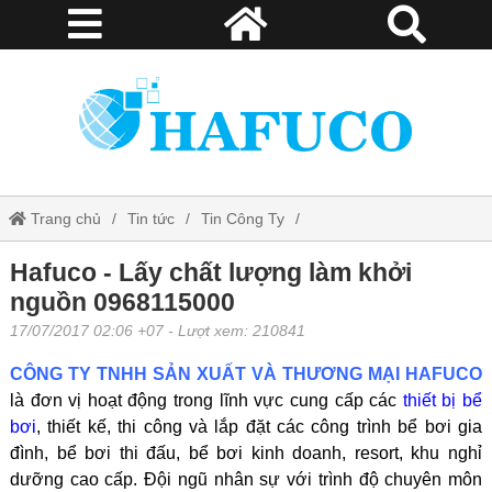
Trang chủ
Tin tức
Tin Công Ty
Hafuco - Lấy chất lượng làm khởi nguồn 0968115000
Hafuco - Lấy chất lượng làm khởi
nguồn 0968115000
17/07/2017 02:06 +07
- Lượt xem: 210841
CÔNG TY TNHH SẢN XUẤT VÀ THƯƠNG MẠI HAFUCO
là đơn vị hoạt động trong lĩnh vực cung cấp các
thiết bị bể
bơi
, thiết kế, thi công và lắp đặt các công trình bể bơi gia
đình, bể bơi thi đấu, bể bơi kinh doanh, resort, khu nghỉ
dưỡng cao cấp. Đội ngũ nhân sự với trình độ chuyên môn