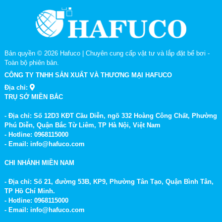
Bản quyền © 2026
Hafuco | Chuyên cung cấp vật tư và lắp đặt bể bơi
-
Toàn bộ phiên bản.
CÔNG TY TNHH SẢN XUẤT VÀ THƯƠNG MẠI HAFUCO
Địa chỉ:
TRỤ SỞ MIỀN BẮC
- Địa chỉ: Số 12D3 KĐT Cầu Diễn, ngõ 332 Hoàng Công Chất, Phường
Phú Diễn, Quận Bắc Từ Liêm, TP Hà Nội, Việt Nam
- Hotline: 0968115000
- Email: info@hafuco.com
CHI NHÁNH MIỀN NAM
Sản phẩm của Kripsol
- Địa chỉ: Số 21, đường 53B, KP9, Phường Tân Tạo, Quận Bình Tân,
TP Hồ Chí Minh.
Quý khách có thể lựa chọn các sản phẩm
mua máy bơm bể
- Hotline: 0968115000
bơi
từ các thương hiệu lớn này tại
đơn vị bán máy bơm hồ
- Email: info@hafuco.com
bơi uy tín
Hafuco.
Các sản phẩm có đang dạng công suất