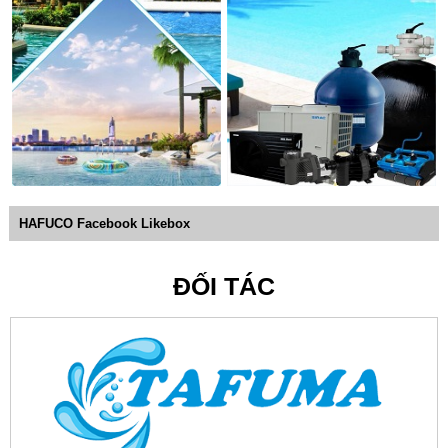
Thương hiệu máy bơm bể bơi Emaux:
Đơn vị sản xuất
các dòng sản phẩm chất lượng cao đến từ Trung Quốc, sản
phẩm được chế tạo từ chất liệu cao cấp chống ăn mòn, tĩnh
điện, đảm bảo bền bỉ với đa dạng công suất, 1.5, 2, 3.0 HP.
HAFUCO Facebook Likebox
ĐỐI TÁC
Sản phẩm của Emaux
Máy bơm nước hồ bơi Minder - Trung Quốc:
Sản phẩm
được áp dụng công nghệ chịu lực mới nhất AC, giúp động
cơ hoạt động bền bỉ, hiệu suất cao, sử dụng chất liệu nhựa
ABS cao cấp không bị ăn mòn hóa chất, không dẫn điện,