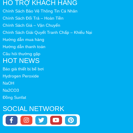
HỖ TRỢ KHÁCH HÀNG
Chính Sách Bảo Vệ Thông Tin Cá Nhân
Chính Sách Đổi Trả – Hoàn Tiền
Chính Sách Giá – Vận Chuyển
Chính Sách Giải Quyết Tranh Chấp – Khiếu Nại
Hướng dẫn mua hàng
Hướng dẫn thanh toán
Câu hỏi thường gặp
HOT NEWS
Dòng sản phẩm của Procopi
Báo giá thiết bị bể bơi
Hydrogen Peroxide
Kripsol:
Hãng sản xuất
máy bơm lọc nước hồ bơi
của Tây
NaOH
Ban Nha, sản phẩm sử dụng công nghệ bơm ly tâm tốc độ
Na2CO3
cao, thân vỏ làm bằng nhựa polyester gia cố sợi thủy tinh
Đồng Sunfat
chống ăn mòn hóa chất, chống tia UV.
SOCIAL NETWORK