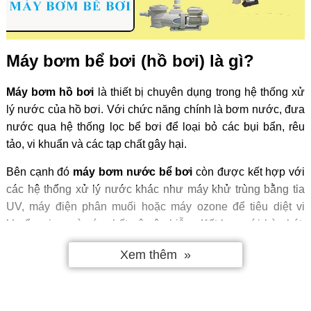
Máy bơm bể bơi (hồ bơi) là gì?
Máy bơm
hồ bơi
là thiết bị chuyên dụng trong hệ thống xử
lý nước của hồ bơi. Với chức năng chính là bơm nước, đưa
nước qua hệ thống lọc bể bơi để loại bỏ các bụi bẩn, rêu
tảo, vi khuẩn và các tạp chất gây hại.
Bên cạnh đó
máy bơm nước bể bơi
còn được kết hợp với
các hệ thống xử lý nước khác như máy khử trùng bằng tia
UV, máy điện phân muối hoặc máy ozone để tiêu diệt vi
khuẩn, virus và các chất gây ô nhiễm. Kết hợp với bàn hút,
ống hút nhựa loại bỏ các căn bẩn dưới đáy bể.
Xem thêm
Cấu tạo của máy bơm lọc hồ bơi
Máy bơm bể bơi
là một phần thiết yếu trong hệ thống lọc