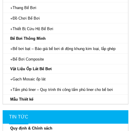
Bộ phận lọc:
Giúp loại bỏ các tạp chất lớn như lá cây,
Thang Bể Bơi
rác thải trước khi nước đi vào bộ lọc chính. Giỏ lọc rác giúp
Đồ Chơi Bể Bơi
bảo vệ bộ lọc chính và kéo dài tuổi thọ của sản phẩm.
Động cơ:
Là bộ phận tạo ra năng lượng để máy bơm
Thiết Bị Cứu Hộ Bể Bơi
hoạt động. Thường là động cơ điện.
Bể Bơi Thông Minh
Bánh công tắc:
Là bộ phận tạo ra lực đẩy nước. Có thiết
Bể bơi bạt – Báo giá bể bơi di động khung kim loại, lắp ghép
kế cánh quạt đặc biệt để tạo ra dòng nước mạnh và ổn định.
Bể Bơi Composite
Vật Liệu Ốp Lát Bể Bơi
Gạch Mosaic ốp lát
Tấm phủ liner – Quy trình thi công tấm phủ liner cho bể bơi
Mẫu Thiết kế
TIN TỨC
Quy định & Chính sách