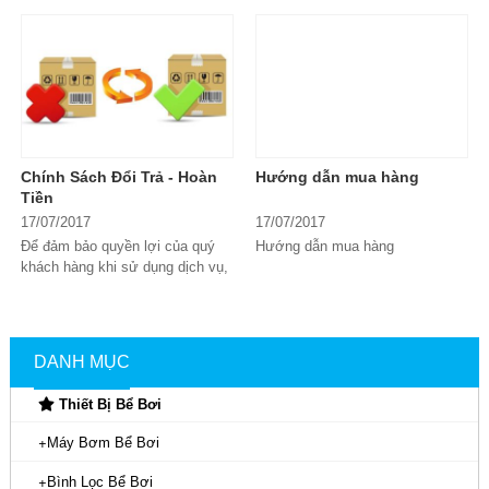
sắm thiết bị bể bơi, đảm bảo tối
SẢN XUẤT VÀ THƯƠNG MẠI
ưu...
HAFUCO đều được...
Chính Sách Đổi Trả - Hoàn
Hướng dẫn mua hàng
Tiền
17/07/2017
17/07/2017
Để đảm bảo quyền lợi của quý
Hướng dẫn mua hàng
khách hàng khi sử dụng dịch vụ,
mua sắm sản phẩm của Hafuco,
chúng...
DANH MỤC
Thiết Bị Bể Bơi
Máy Bơm Bể Bơi
Bình Lọc Bể Bơi