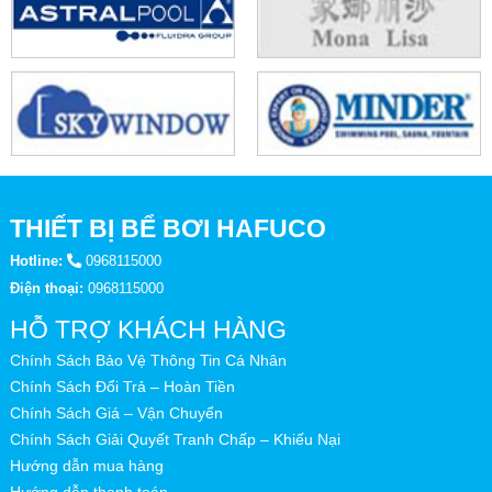
THIẾT BỊ BỂ BƠI HAFUCO
Hotline:
0968115000
Điện thoại:
0968115000
HỖ TRỢ KHÁCH HÀNG
Chính Sách Bảo Vệ Thông Tin Cá Nhân
Chính Sách Đổi Trả – Hoàn Tiền
Chính Sách Giá – Vận Chuyển
Chính Sách Giải Quyết Tranh Chấp – Khiếu Nại
Hướng dẫn mua hàng