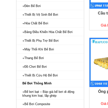
Đèn Bể Bơi
Cầu t
Thiết Bị Vệ Sinh Bể Bơi
Hóa Chất Bể Bơi
Giá 
Bảng Điều Khiển Hóa Chất Bể Bơi
Thiết Bị Phụ Trợ Bể Bơi
Máy Thổi Khí Bể Bơi
Thang Bể Bơi
Đồ Chơi Bể Bơi
Thiết Bị Cứu Hộ Bể Bơi
Bể Bơi Thông Minh
Ống p
Bể bơi bạt – Báo giá bể bơi di động
khung kim loại, lắp ghép
Giá 
Bể Bơi Composite