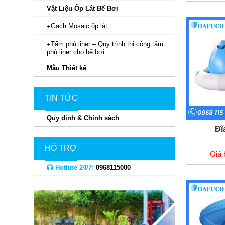
Vật Liệu Ốp Lát Bể Bơi
Gạch Mosaic ốp lát
Tấm phủ liner – Quy trình thi công tấm
phủ liner cho bể bơi
Mẫu Thiết kế
TIN TỨC
Quy định & Chính sách
Đĩ
HỖ TRỢ
Giá 
Hotline 24/7:
0968115000