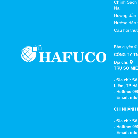
Bóng đụn
Chính Sách 
Nại
Bập bênh
Hướng dẫn 
Hướng dẫn 
Cầu trượt
Câu hỏi thư
Bóng trụ 
Bóng đi 
Bản quyền ©
CÔNG TY T
Bánh xe đ
Địa chỉ:
TRỤ SỞ MI
Áo sumo 
- Địa chỉ: 
Lưu ý:
Bản
Liêm, TP Hà
- Hotline: 0
nhất nhé!
- Email: in
CHI NHÁNH 
- Địa chỉ: 
- Hotline: 0
- Email: in