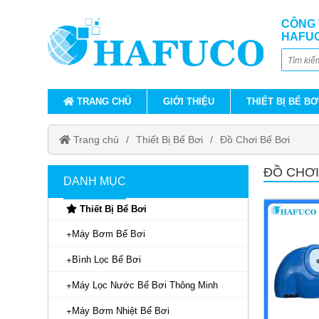
CÔNG 
HAFU
TRANG CHỦ
GIỚI THIỆU
THIẾT BỊ BỂ BƠ
Trang chủ
Thiết Bị Bể Bơi
Đồ Chơi Bể Bơi
ĐỒ CHƠI
DANH MỤC
Thiết Bị Bể Bơi
Máy Bơm Bể Bơi
Bình Lọc Bể Bơi
Máy Lọc Nước Bể Bơi Thông Minh
Máy Bơm Nhiệt Bể Bơi