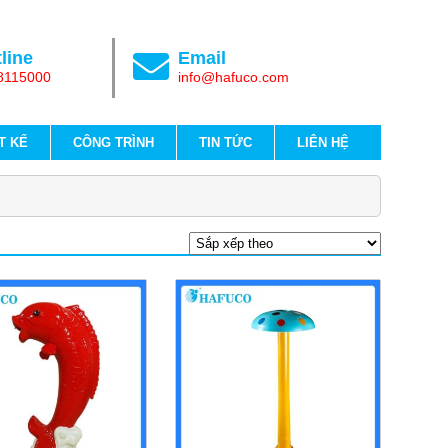
line
Email
8115000
info@hafuco.com
T KẾ
CÔNG TRÌNH
TIN TỨC
LIÊN HỆ