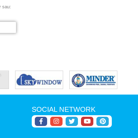
ư sau:
Gián bán (VNĐ)
SOCIAL NETWORK
Liên hệ hotline:
0968115000