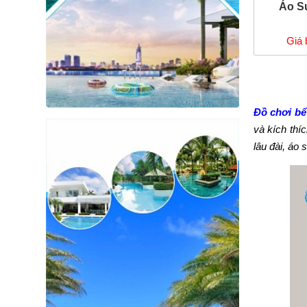
Áo S
Giá 
Đồ chơi bể
và kích thí
lâu đài, áo 