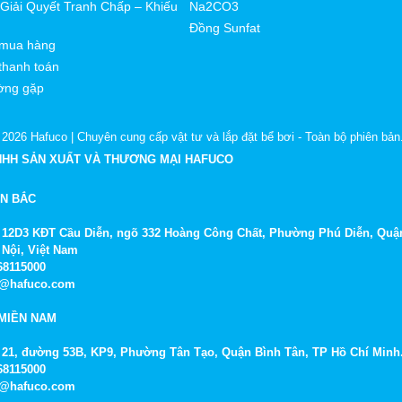
g
Giải Quyết Tranh Chấp – Khiếu
Na2CO3
Đồng Sunfat
 hơi
mua hàng
thanh toán
 composite
ờng gặp
lăn
bộ dưới nước
 2026
Hafuco | Chuyên cung cấp vật tư và lắp đặt bể bơi
- Toàn bộ phiên bản
NHH SẢN XUẤT VÀ THƯƠNG MẠI HAFUCO
i bộ
ỀN BẮC
đấu vật
Số 12D3 KĐT Cầu Diễn, ngõ 332 Hoàng Công Chất, Phường Phú Diễn, Quậ
g giá
đồ chơi hồ bơi
có thể thay đổi tùy từng thời điểm, hãy 
 Nội, Việt Nam
968115000
fo@hafuco.com
MIỀN NAM
Số 21, đường 53B, KP9, Phường Tân Tạo, Quận Bình Tân, TP Hồ Chí Minh
968115000
fo@hafuco.com