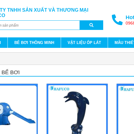
TY TNHH SẢN XUẤT VÀ THƯƠNG MẠI
CO
Hot
096
I
BỂ BƠI THÔNG MINH
VẬT LIỆU ỐP LÁT
MẪU THIẾ
 BỂ BƠI