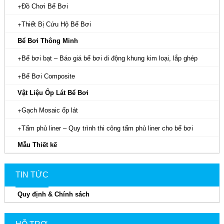
Đồ Chơi Bể Bơi
CuSO4 dạng bột
Thiết Bị Cứu Hộ Bể Bơi
Đồng nước
Bể Bơi Thông Minh
Bể bơi bạt – Báo giá bể bơi di động khung kim loại, lắp ghép
Oxy già
Bể Bơi Composite
Trợ lắng PAC
Vật Liệu Ốp Lát Bể Bơi
Lưu ý:
Giá sản phẩm chưa bao gồm phí VAT và phí vận
Gạch Mosaic ốp lát
chuyển. Quý khách hàng vui lòng liên hệ hotline Hafuco:
Tấm phủ liner – Quy trình thi công tấm phủ liner cho bể bơi
0968115000 để được báo giá chi tiết nhất.
Mẫu Thiết kế
TIN TỨC
Quy định & Chính sách