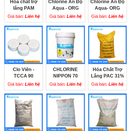
Hóa chất trợ
Chlorine Ấn Độ
Chlorine Ấn Độ
lắng PAM
Aqua - ORG
Aqua- ORG
70% loại 45kg
70% loại 25kg
Giá bán:
Liên hệ
Giá bán:
Liên hệ
Giá bán:
Liên hệ
Clo Viên -
CHLORINE
Hóa Chất Trợ
TCCA 90
NIPPON 70
Lắng PAC 31%
Giá bán:
Liên hệ
Giá bán:
Liên hệ
Giá bán:
Liên hệ