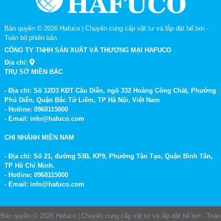
4. Hóa chất pH+, pH-
Bản quyền © 2026
Hafuco | Chuyên cung cấp vật tư và lắp đặt bể bơi
-
pH+, pH- có vai trò điều chỉnh nồng độ pH trong nước bể bơi ở
Toàn bộ phiên bản.
ngưỡng tiêu chuẩn (7,2-7,6). Khi nồng độ pH ở ngưỡng tiêu
CÔNG TY TNHH SẢN XUẤT VÀ THƯƠNG MẠI HAFUCO
chuẩn sẽ giúp các loại
hóa chất hồ bơi
khác được bổ sung vào
Địa chỉ:
bể có thể phát huy được hết hiệu quả.
TRỤ SỞ MIỀN BẮC
- Địa chỉ: Số 12D3 KĐT Cầu Diễn, ngõ 332 Hoàng Công Chất, Phường
Phú Diễn, Quận Bắc Từ Liêm, TP Hà Nội, Việt Nam
- Hotline: 0968115000
- Email: info@hafuco.com
CHI NHÁNH MIỀN NAM
- Địa chỉ: Số 21, đường 53B, KP9, Phường Tân Tạo, Quận Bình Tân,
TP Hồ Chí Minh.
- Hotline: 0968115000
- Email: info@hafuco.com
Phụng Trọng (******3081)
vừa mua
Bản quyền © 2026
Hafuco | Chuyên cung cấp vật tư và lắp đặt bể bơi
- Toàn