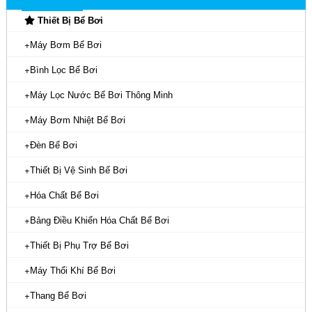
Thiết Bị Bể Bơi
Tên Hóa Chất
Đơn Giá (VNĐ)
Máy Bơm Bể Bơi
Chlorine Nhật viên 2g
Bình Lọc Bể Bơi
Chlorine Nhật viên 200g
Máy Lọc Nước Bể Bơi Thông Minh
Chlorine Trung Quốc viên 200g
Máy Bơm Nhiệt Bể Bơi
Clorin Nhật Nippon 70%
Đèn Bể Bơi
Chlorine Nippon
Thiết Bị Vệ Sinh Bể Bơi
Clorin Trung Quốc 70%
Hóa Chất Bể Bơi
Clorin Ấn Độ 70%
Bảng Điều Khiển Hóa Chất Bể Bơi
Javen
Liên hệ
Thiết Bị Phụ Trợ Bể Bơi
hotline:
0968115000
Acid HCl
Máy Thổi Khí Bể Bơi
SoDa Na2CO3
Thang Bể Bơi
PH-, PH+