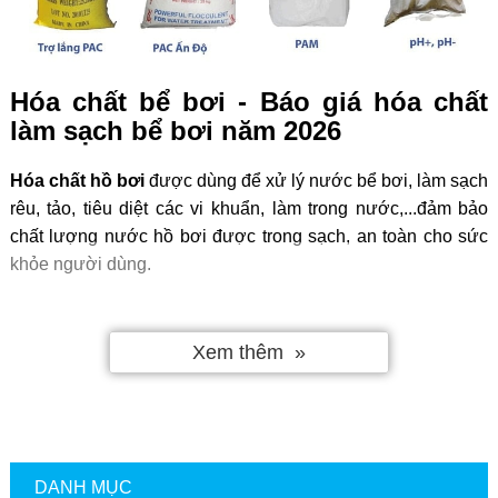
Hóa chất bể bơi - Báo giá hóa chất
làm sạch bể bơi năm 2026
Hóa chất hồ bơi
được dùng để xử lý nước bể bơi, làm sạch
rêu, tảo, tiêu diệt các vi khuẩn, làm trong nước,...đảm bảo
chất lượng nước hồ bơi được trong sạch, an toàn cho sức
khỏe người dùng.
Hafuco tự hào là
đơn vị cung cấp hóa chất xử lý nước bể
bơi
uy tín, các sản phẩm của chúng tôi được nhập khẩu
Xem thêm
chính hãng từ các nước trên thế giới như Nhật Bản, Trung
Quốc, Ấn Độ,...đảm bảo chất lượng vượt trội và an toàn khi
sử dụng. Chúng tôi xin cập nhật giá hóa chất của năm 2026
như sau:
DANH MỤC
Bảng báo giá mới nhất, cập nhật liên tục 2026