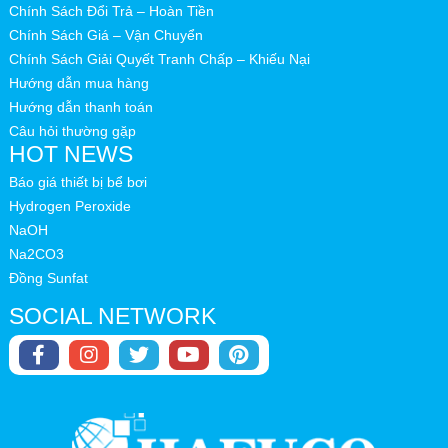
màu vàng nhạt. Hóa chất này có công dụng làm giảm nồng
Chính Sách Đổi Trả – Hoàn Tiền
độ pH trong nước đồng thời khử trùng, khử khuẩn, và hạn
Chính Sách Giá – Vận Chuyển
Chính Sách Giải Quyết Tranh Chấp – Khiếu Nại
chế sự phát triển của rêu tảo.
Hướng dẫn mua hàng
Hướng dẫn thanh toán
Câu hỏi thường gặp
HOT NEWS
Báo giá thiết bị bể bơi
Hydrogen Peroxide
NaOH
Na2CO3
Đồng Sunfat
SOCIAL NETWORK
Hình ảnh Axit HCL 32%