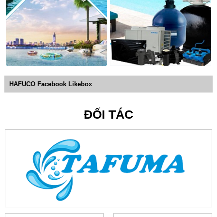
HAFUCO Facebook Likebox
ĐỐI TÁC
Hình ảnh Cholorine dạng bột
2. Hóa chất Chlorine dạng viên (TCAA)
Chlorine dạng viên tồn tại dưới dạng viên nén, nên khả
năng tan chậm hơn so với dạng bột. Giúp duy trì
nồng độ clo
dư trong nước hồ bơi
ở ngưỡng tiêu chuẩn lâu hơn. TCAA