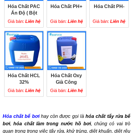
Hóa Chất PAC
Hóa Chất PH+
Hóa Chất PH-
Ấn Độ ( Bột
Trắng )
Giá bán:
Liên hệ
Giá bán:
Liên hệ
Giá bán:
Liên hệ
Hóa Chất HCL
Hóa Chất Oxy
32%
Già Công
Nghiệp
Giá bán:
Liên hệ
Giá bán:
Liên hệ
Hóa chất bể bơi
hay còn được gọi là
hóa chất tẩy rửa bể
bơi
,
hóa chất làm trong nước hồ bơi
, chúng có vai trò
quan trọng trong việc tẩy rửa, khử trùng, diệt khuẩn, diệt rêu