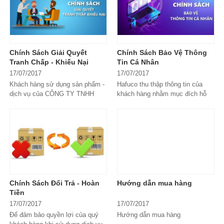
Chính Sách Giải Quyết
Chính Sách Bảo Vệ Thông
Tranh Chấp - Khiếu Nại
Tin Cá Nhân
17/07/2017
17/07/2017
Khách hàng sử dụng sản phẩm -
Hafuco thu thập thông tin của
dịch vụ của CÔNG TY TNHH
khách hàng nhằm mục đích hỗ
SẢN XUẤT VÀ THƯƠNG MẠI
trợ, giải đáp thắc mắc cũng như
HAFUCO đều được...
đáp ứng...
Chính Sách Đổi Trả - Hoàn
Hướng dẫn mua hàng
Tiền
17/07/2017
17/07/2017
Để đảm bảo quyền lợi của quý
Hướng dẫn mua hàng