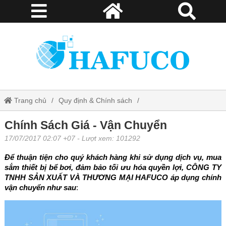
Trang chủ
Quy định & Chính sách
Chính Sách Giá - Vận Chuyển
Chính Sách Giá - Vận Chuyển
17/07/2017 02:07 +07
- Lượt xem: 101292
Để thuận tiện cho quý khách hàng khi sử dụng dịch vụ, mua
sắm thiết bị bể bơi, đảm bảo tối ưu hóa quyền lợi, CÔNG TY
TNHH SẢN XUẤT VÀ THƯƠNG MẠI HAFUCO áp dụng chính
vận chuyển như sau
: