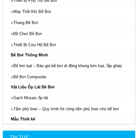
Thiết Bị Phụ Trợ Bể Bơi
Máy Thổi Khí Bể Bơi
Thang Bể Bơi
Đồ Chơi Bể Bơi
Thiết Bị Cứu Hộ Bể Bơi
Bể Bơi Thông Minh
Bể bơi bạt – Báo giá bể bơi di động khung kim loại, lắp ghép
Bể Bơi Composite
Vật Liệu Ốp Lát Bể Bơi
Gạch Mosaic ốp lát
Tấm phủ liner – Quy trình thi công tấm phủ liner cho bể bơi
Mẫu Thiết kế
TIN TỨC