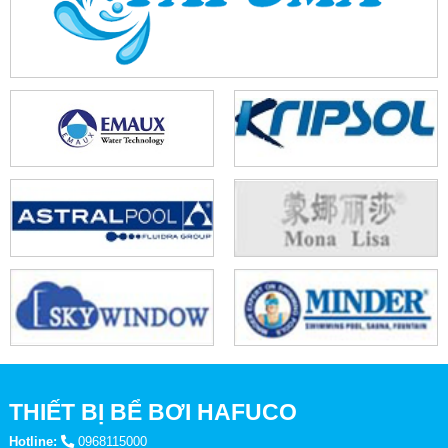
THIẾT BỊ BỂ BƠI HAFUCO
Hotline:
0968115000