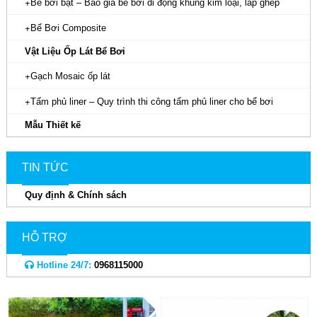
Bể bơi bạt – Báo giá bể bơi di động khung kim loại, lắp ghép
Bể Bơi Composite
Vật Liệu Ốp Lát Bể Bơi
Gạch Mosaic ốp lát
Tấm phủ liner – Quy trình thi công tấm phủ liner cho bể bơi
Mẫu Thiết kế
TIN TỨC
Quy định & Chính sách
HỖ TRỢ
Hotline 24/7:
0968115000