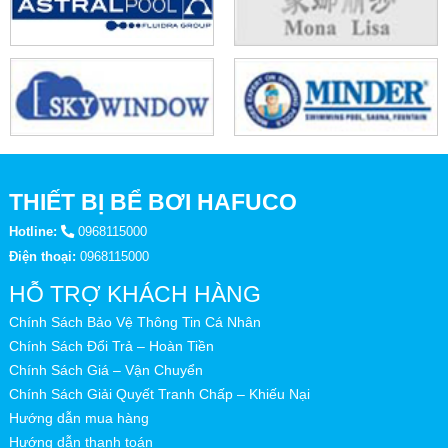
THIẾT BỊ BỂ BƠI HAFUCO
Hotline:
0968115000
Điện thoại:
0968115000
HỖ TRỢ KHÁCH HÀNG
Chính Sách Bảo Vệ Thông Tin Cá Nhân
Chính Sách Đổi Trả – Hoàn Tiền
Chính Sách Giá – Vận Chuyển
Chính Sách Giải Quyết Tranh Chấp – Khiếu Nại
Hướng dẫn mua hàng
Hướng dẫn thanh toán