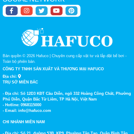
Bản quyền © 2026
Hafuco | Chuyên cung cấp vật tư và lắp đặt bể bơi
-
Toàn bộ phiên bản.
CÔNG TY TNHH SẢN XUẤT VÀ THƯƠNG MẠI HAFUCO
Địa chỉ:
TRỤ SỞ MIỀN BẮC
- Địa chỉ: Số 12D3 KĐT Cầu Diễn, ngõ 332 Hoàng Công Chất, Phường
Phú Diễn, Quận Bắc Từ Liêm, TP Hà Nội, Việt Nam
- Hotline: 0968115000
- Email: info@hafuco.com
CHI NHÁNH MIỀN NAM
- Địa chỉ: Số 21, đường 53B, KP9, Phường Tân Tạo, Quận Bình Tân,