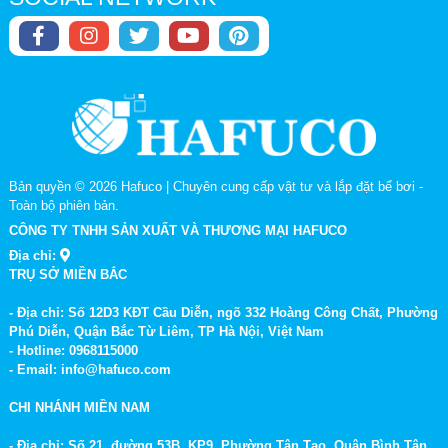
Bản quyền © 2026
Hafuco | Chuyên cung cấp vật tư và lắp đặt bể bơi
-
Toàn bộ phiên bản.
CÔNG TY TNHH SẢN XUẤT VÀ THƯƠNG MẠI HAFUCO
Địa chỉ:
TRỤ SỞ MIỀN BẮC
- Địa chỉ: Số 12D3 KĐT Cầu Diễn, ngõ 332 Hoàng Công Chất, Phường
Phú Diễn, Quận Bắc Từ Liêm, TP Hà Nội, Việt Nam
- Hotline: 0968115000
- Email: info@hafuco.com
CHI NHÁNH MIỀN NAM
- Địa chỉ: Số 21, đường 53B, KP9, Phường Tân Tạo, Quận Bình Tân,