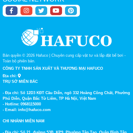
Bản quyền © 2026
Hafuco | Chuyên cung cấp vật tư và lắp đặt bể bơi
-
Toàn bộ phiên bản.
CÔNG TY TNHH SẢN XUẤT VÀ THƯƠNG MẠI HAFUCO
Địa chỉ:
TRỤ SỞ MIỀN BẮC
- Địa chỉ: Số 12D3 KĐT Cầu Diễn, ngõ 332 Hoàng Công Chất, Phường
Phú Diễn, Quận Bắc Từ Liêm, TP Hà Nội, Việt Nam
- Hotline: 0968115000
- Email: info@hafuco.com
CHI NHÁNH MIỀN NAM
- Địa chỉ: Số 21, đường 53B, KP9, Phường Tân Tạo, Quận Bình Tân,