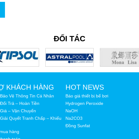
ĐỐI TÁC
Ợ KHÁCH HÀNG
HOT NEWS
 Bảo Vệ Thông Tin Cá Nhân
Báo giá thiết bị bể bơi
Đổi Trả – Hoàn Tiền
Hydrogen Peroxide
 Giá – Vận Chuyển
NaOH
Giải Quyết Tranh Chấp – Khiếu
Na2CO3
Đồng Sunfat
mua hàng
thanh toán