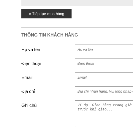
« Tiếp tục mua hàng
THÔNG TIN KHÁCH HÀNG
Họ và tên
Điện thoại
Email
Địa chỉ
Ghi chú