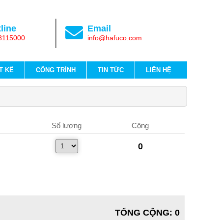
line
Email
8115000
info@hafuco.com
T KẾ
CÔNG TRÌNH
TIN TỨC
LIÊN HỆ
Số lượng
Cộng
0
TỔNG CỘNG
:
0