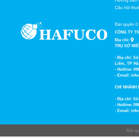
Câu hỏi thư
Bản quyền ©
CÔNG TY T
Địa chỉ:
TRỤ SỞ MI
- Địa chỉ: 
Liêm, TP Hà
- Hotline: 0
- Email: in
CHI NHÁNH 
- Địa chỉ: 
- Hotline: 0
- Email: in
Bản q
.