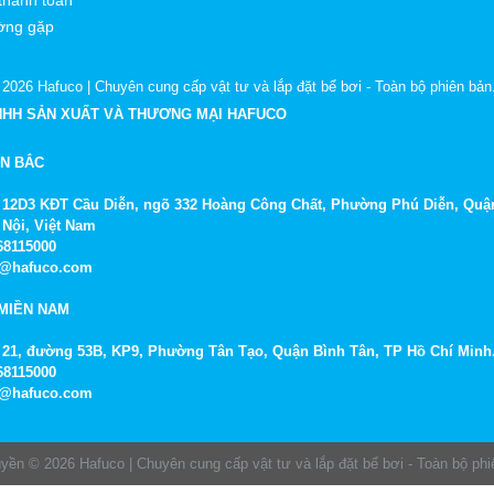
ờng gặp
 2026
Hafuco | Chuyên cung cấp vật tư và lắp đặt bể bơi
- Toàn bộ phiên bản
NHH SẢN XUẤT VÀ THƯƠNG MẠI HAFUCO
ỀN BẮC
Số 12D3 KĐT Cầu Diễn, ngõ 332 Hoàng Công Chất, Phường Phú Diễn, Quậ
 Nội, Việt Nam
968115000
fo@hafuco.com
MIỀN NAM
Số 21, đường 53B, KP9, Phường Tân Tạo, Quận Bình Tân, TP Hồ Chí Minh
968115000
fo@hafuco.com
uyền © 2026
Hafuco | Chuyên cung cấp vật tư và lắp đặt bể bơi
- Toàn bộ phi