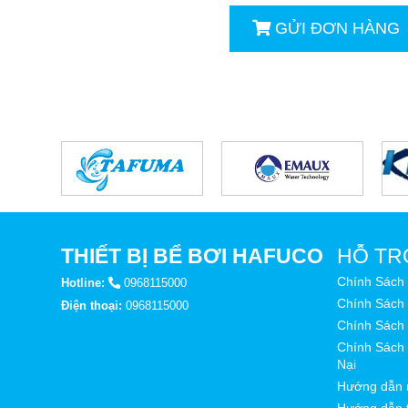
GỬI ĐƠN HÀNG
THIẾT BỊ BỂ BƠI HAFUCO
HỖ TR
Chính Sách
Hotline:
0968115000
Chính Sách 
Điện thoại:
0968115000
Chính Sách
Chính Sách 
Nại
Hướng dẫn 
Hướng dẫn 