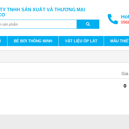
TY TNHH SẢN XUẤT VÀ THƯƠNG MẠI
CO
Hot
096
I
BỂ BƠI THÔNG MINH
VẬT LIỆU ỐP LÁT
MẪU THIẾ
Giá
0