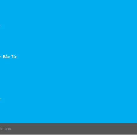
.
n Bắc Từ
.
ên bản.