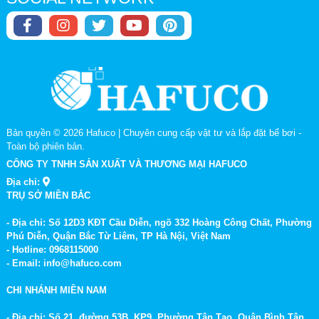
Bản quyền © 2026
Hafuco | Chuyên cung cấp vật tư và lắp đặt bể bơi
-
Toàn bộ phiên bản.
CÔNG TY TNHH SẢN XUẤT VÀ THƯƠNG MẠI HAFUCO
Địa chỉ:
TRỤ SỞ MIỀN BẮC
- Địa chỉ: Số 12D3 KĐT Cầu Diễn, ngõ 332 Hoàng Công Chất, Phường
Phú Diễn, Quận Bắc Từ Liêm, TP Hà Nội, Việt Nam
- Hotline: 0968115000
- Email: info@hafuco.com
CHI NHÁNH MIỀN NAM
- Địa chỉ: Số 21, đường 53B, KP9, Phường Tân Tạo, Quận Bình Tân,