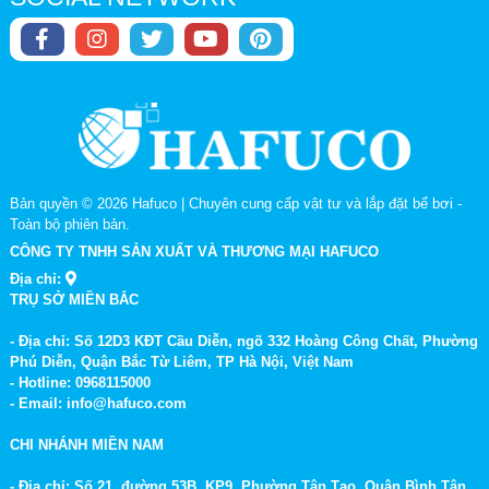
Bản quyền © 2026
Hafuco | Chuyên cung cấp vật tư và lắp đặt bể bơi
-
Toàn bộ phiên bản.
CÔNG TY TNHH SẢN XUẤT VÀ THƯƠNG MẠI HAFUCO
Địa chỉ:
TRỤ SỞ MIỀN BẮC
- Địa chỉ: Số 12D3 KĐT Cầu Diễn, ngõ 332 Hoàng Công Chất, Phường
Phú Diễn, Quận Bắc Từ Liêm, TP Hà Nội, Việt Nam
- Hotline: 0968115000
- Email: info@hafuco.com
CHI NHÁNH MIỀN NAM
- Địa chỉ: Số 21, đường 53B, KP9, Phường Tân Tạo, Quận Bình Tân,