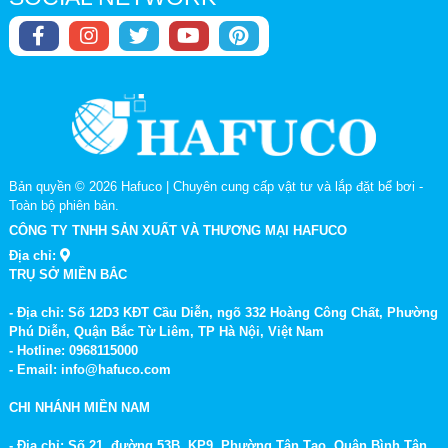
Bản quyền © 2026
Hafuco | Chuyên cung cấp vật tư và lắp đặt bể bơi
-
Toàn bộ phiên bản.
CÔNG TY TNHH SẢN XUẤT VÀ THƯƠNG MẠI HAFUCO
Địa chỉ:
TRỤ SỞ MIỀN BẮC
- Địa chỉ: Số 12D3 KĐT Cầu Diễn, ngõ 332 Hoàng Công Chất, Phường
Phú Diễn, Quận Bắc Từ Liêm, TP Hà Nội, Việt Nam
- Hotline: 0968115000
- Email: info@hafuco.com
CHI NHÁNH MIỀN NAM
- Địa chỉ: Số 21, đường 53B, KP9, Phường Tân Tạo, Quận Bình Tân,