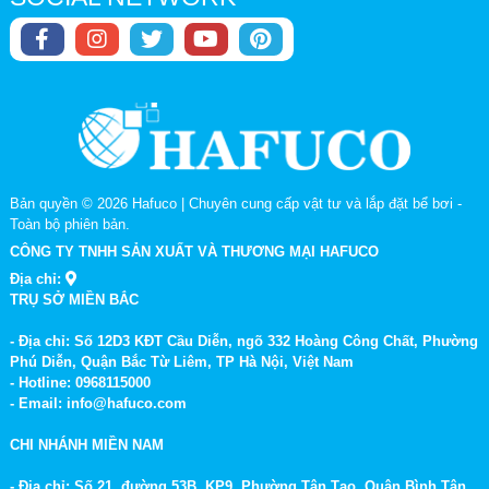
Bản quyền © 2026
Hafuco | Chuyên cung cấp vật tư và lắp đặt bể bơi
-
Toàn bộ phiên bản.
CÔNG TY TNHH SẢN XUẤT VÀ THƯƠNG MẠI HAFUCO
Địa chỉ:
TRỤ SỞ MIỀN BẮC
- Địa chỉ: Số 12D3 KĐT Cầu Diễn, ngõ 332 Hoàng Công Chất, Phường
Phú Diễn, Quận Bắc Từ Liêm, TP Hà Nội, Việt Nam
- Hotline: 0968115000
- Email: info@hafuco.com
CHI NHÁNH MIỀN NAM
- Địa chỉ: Số 21, đường 53B, KP9, Phường Tân Tạo, Quận Bình Tân,