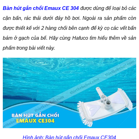
Bàn hút gắn chổi Emaux CE 304
được dùng để loại bỏ các
cặn bẩn, rác thải dưới đáy hồ bơi. Ngoài ra sản phẩm còn
được thiết kế với 2 hàng chổi bên cạnh để kỳ cọ các vết bẩn
bám ở gạch của bể. Hãy cùng Hafuco tìm hiểu thêm về sản
phẩm trong bài viết này.
Hình ảnh: Bàn hút gắn chổi Emaux CE304