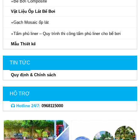
Bể Bơi Composite
Vật Liệu Ốp Lát Bể Bơi
Gạch Mosaic ốp lát
Tấm phủ liner – Quy trình thi công tấm phủ liner cho bể bơi
Mẫu Thiết kế
TIN TỨC
Quy định & Chính sách
HỖ TRỢ
Hotline 24/7:
0968115000