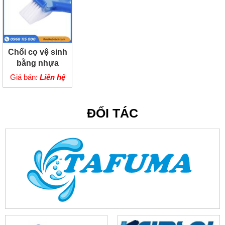
Chổi cọ vệ sinh
bằng nhựa
nhựa ABS cao
Giá bán:
Liên hệ
cấp
ĐỐI TÁC