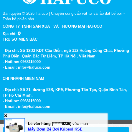
Bản quyền © 2026
Hafuco | Chuyên cung cấp vật tư và lắp đặt bể bơi
-
Toàn bộ phiên bản.
CÔNG TY TNHH SẢN XUẤT VÀ THƯƠNG MẠI HAFUCO
Địa chỉ:
TRỤ SỞ MIỀN BẮC
- Địa chỉ: Số 12D3 KĐT Cầu Diễn, ngõ 332 Hoàng Công Chất, Phường
Phú Diễn, Quận Bắc Từ Liêm, TP Hà Nội, Việt Nam
- Hotline: 0968115000
- Email: info@hafuco.com
CHI NHÁNH MIỀN NAM
- Địa chỉ: Số 21, đường 53B, KP9, Phường Tân Tạo, Quận Bình Tân,
TP Hồ Chí Minh.
- Hotline: 0968115000
- Email: info@hafuco.com
Lê văn hùng (******9236)
vừa mua
Bản quyền © 2026
Hafuco | Chuyên cung cấp vật tư và lắp đặt bể bơi
- Toàn
Máy Bơm Bể Bơi Kripsol KSE
bộ phiên bản.