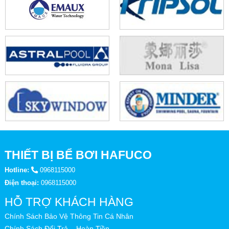
THIẾT BỊ BỂ BƠI HAFUCO
Hotline:
0968115000
Điện thoại:
0968115000
HỖ TRỢ KHÁCH HÀNG
Chính Sách Bảo Vệ Thông Tin Cá Nhân
Chính Sách Đổi Trả – Hoàn Tiền