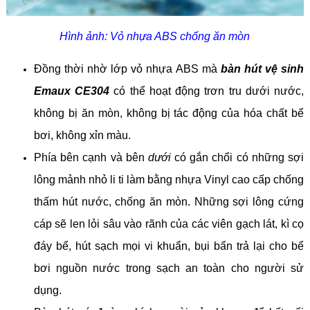
Hình ảnh: Vỏ nhựa ABS chống ăn mòn
Đồng thời nhờ lớp vỏ nhựa ABS mà
bàn hút vệ sinh
Emaux CE304
có thể hoạt động trơn tru dưới nước,
không bị ăn mòn, không bị tác động của hóa chất bể
bơi, không xỉn màu.
Phía bên cạnh và bên
dưới
có gắn chổi có những sợi
lông mảnh nhỏ li ti làm bằng nhựa Vinyl cao cấp chống
thấm hút nước, chống ăn mòn. Những sợi lông cứng
cáp sẽ len lỏi sâu vào rãnh của các viên gạch lát, kì cọ
đáy bể, hút sạch mọi vi khuẩn, bụi bẩn trả lại cho bể
bơi nguồn nước trong sạch an toàn cho người sử
dụng.