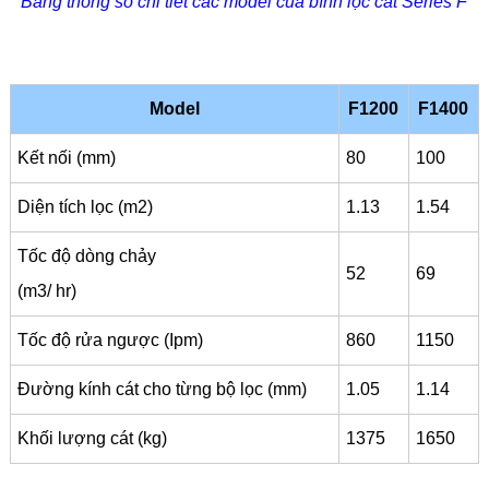
Bảng thông số chi tiết các model của bình lọc cát Series F
Model
F1200
F1400
Kết nối (mm)
80
100
Diện tích lọc (m2)
1.13
1.54
Tốc độ dòng chảy
52
69
(m3/ hr)
Tốc độ rửa ngược (Ipm)
860
1150
Đường kính cát cho từng bộ lọc (mm)
1.05
1.14
Khối lượng cát (kg)
1375
1650