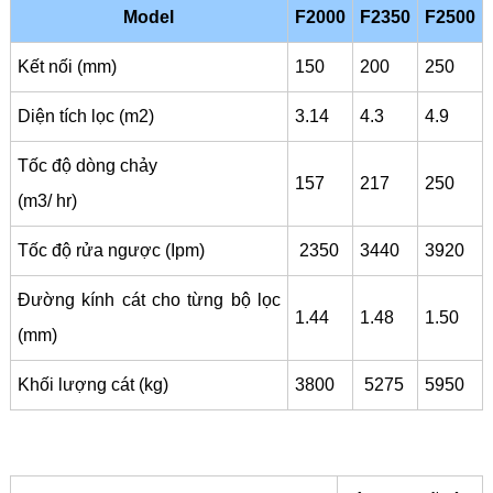
Model
F2000
F2350
F2500
Kết nối (mm)
150
200
250
Diện tích lọc (m2)
3.14
4.3
4.9
Tốc độ dòng chảy
157
217
250
(m3/ hr)
Tốc độ rửa ngược (Ipm)
2350
3440
3920
Đường kính cát cho từng bộ lọc
1.44
1.48
1.50
(mm)
Khối lượng cát (kg)
3800
5275
5950