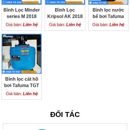
Bình Lọc Minder
Bình Lọc
Bình lọc nước
series M 2018
Kripsol AK 2018
bể bơi Tafuma
van đỉnh
Van Ngang
TGS
Giá bán:
Liên hệ
Giá bán:
Liên hệ
Giá bán:
Liên hệ
Bình lọc cát hồ
bơi Tafuma TGT
Giá bán:
Liên hệ
ĐỐI TÁC