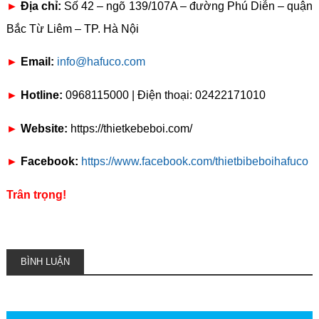
►
Địa chỉ:
Số 42 – ngõ 139/107A – đường Phú Diễn – quận
Bắc Từ Liêm – TP. Hà Nội
►
Email:
info@hafuco.com
►
Hotline:
0968115000 | Điện thoại: 02422171010
►
Website:
https://thietkebeboi.com/
►
Facebook:
https://www.facebook.com/thietbibeboihafuco
Trân trọng!
BÌNH LUẬN