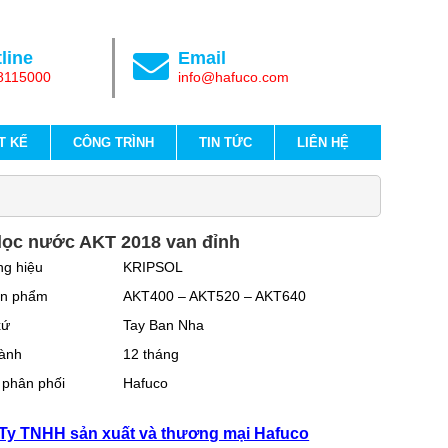
line
Email
8115000
info@hafuco.com
T KẾ
CÔNG TRÌNH
TIN TỨC
LIÊN HỆ
lọc nước AKT 2018 van đỉnh
g hiệu
KRIPSOL
n phẩm
AKT400 – AKT520 – AKT640
xứ
Tay Ban Nha
ành
12 tháng
 phân phối
Hafuco
Ty TNHH sản xuất và thương mại Hafuco