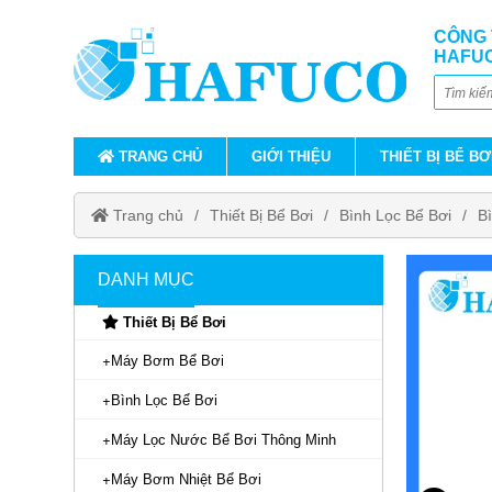
CÔNG 
HAFU
TRANG CHỦ
GIỚI THIỆU
THIẾT BỊ BỂ BƠ
Trang chủ
Thiết Bị Bể Bơi
Bình Lọc Bể Bơi
B
DANH MỤC
Thiết Bị Bể Bơi
Máy Bơm Bể Bơi
Bình Lọc Bể Bơi
Máy Lọc Nước Bể Bơi Thông Minh
Máy Bơm Nhiệt Bể Bơi