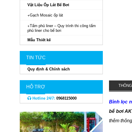
Vật Liệu Ốp Lát Bể Bơi
Gạch Mosaic ốp lát
Tấm phủ liner – Quy trình thi công tấm
phủ liner cho bể bơi
Mẫu Thiết kế
TIN TỨC
Quy định & Chính sách
THÔNG
HỖ TRỢ
Hotline 24/7:
0968115000
Bình lọc 
bể bơi AK
thêm thông