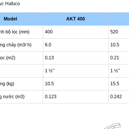
ị: Hafuco
Model
AKT 400
h bộ lọc (mm)
400
520
ng chảy (m3/ h)
6.0
10.5
lọc (m2)
0.13
0.21
1 ½’’
1 ½’’
ng (kg)
10.5
15.5
g nước (m3)
0.123
0.242