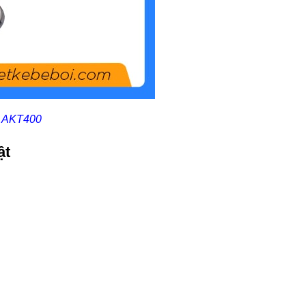
ơi AKT400
ật