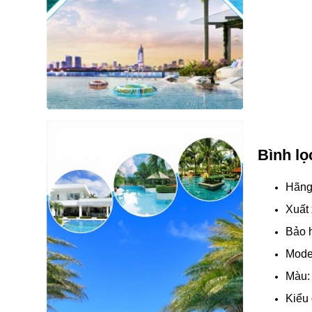
Bình lọ
Hãng 
Xuất
Bảo 
Mode
Màu: 
Kiểu