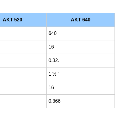
AKT 520
AKT 640
640
16
0.32.
1 ½’’
16
0.366