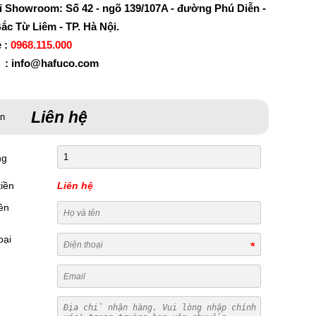
ỉ Showroom: Số 42 - ngõ 139/107A - đường Phú Diễn -
ắc Từ Liêm - TP. Hà Nội.
e :
0968.115.000
 : info@hafuco.com
Liên hệ
án
ng
iền
Liên hệ
ên
oại