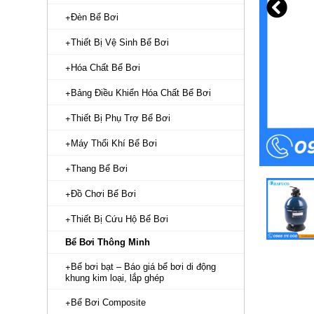
Đèn Bể Bơi
Thiết Bị Vệ Sinh Bể Bơi
Hóa Chất Bể Bơi
Bảng Điều Khiển Hóa Chất Bể Bơi
Thiết Bị Phụ Trợ Bể Bơi
Máy Thổi Khí Bể Bơi
Thang Bể Bơi
Đồ Chơi Bể Bơi
Thiết Bị Cứu Hộ Bể Bơi
Bể Bơi Thông Minh
Bể bơi bạt – Báo giá bể bơi di động
khung kim loại, lắp ghép
Bể Bơi Composite