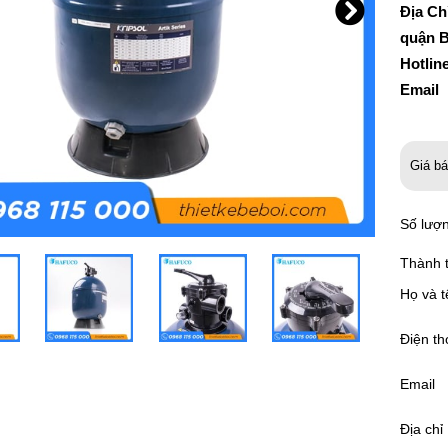
Địa Ch
quận B
Hotlin
Email
Giá b
Số lượ
Thành t
Họ và t
Điện th
Email
Địa chỉ