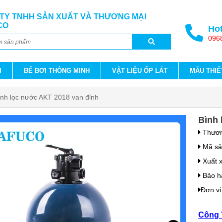
TY TNHH SẢN XUẤT VÀ THƯƠNG MẠI
CO
Hot
096
I
BỂ BƠI THÔNG MINH
VẬT LIỆU ỐP LÁT
MẪU THIẾ
ình lọc nước AKT 2018 van đỉnh
Bình 
Thươn
Mã sả
Xuất 
Bảo h
Đơn vị
Công 