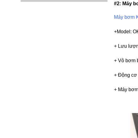
#2: Máy b
Máy bơm K
+Model: 
+ Lưu lượ
+ Vỏ bơm b
+ Động cơ 
+ Máy bơm