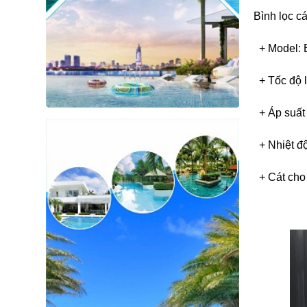
Bình lọc 
+ Model: 
+ Tốc độ l
+ Áp suất 
+ Nhiệt độ
+ Cát cho 