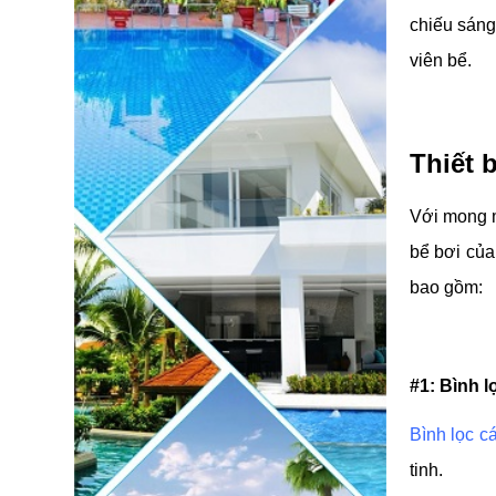
chiếu sáng.
viên bể.
Thiết 
Với mong mu
bể bơi của
bao gồm:
#1: Bình 
Bình lọc cá
tinh.