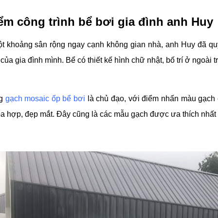
ểm công trình bể bơi gia đình anh Huy
 khoảng sân rộng ngay cạnh không gian nhà, anh Huy đã quy
 của gia đình mình. Bể có thiết kế hình chữ nhật, bố trí ở ngoài
ng
gạch mosaic ốp bể bơi
là chủ đạo, với điểm nhấn màu gạch c
òa hợp, đẹp mắt. Đây cũng là các mẫu gạch được ưa thích nhấ