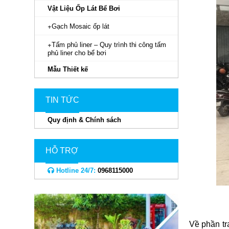
Vật Liệu Ốp Lát Bể Bơi
Gạch Mosaic ốp lát
Tấm phủ liner – Quy trình thi công tấm
phủ liner cho bể bơi
Mẫu Thiết kế
TIN TỨC
Quy định & Chính sách
HỖ TRỢ
Hotline 24/7:
0968115000
Về phần tr