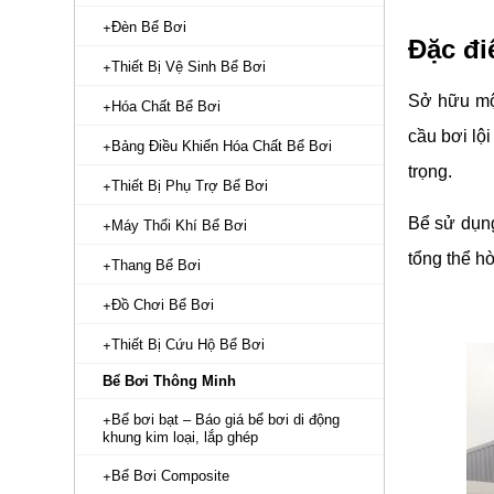
Đèn Bể Bơi
Đặc đi
Thiết Bị Vệ Sinh Bể Bơi
Sở hữu một
Hóa Chất Bể Bơi
cầu bơi lội
Bảng Điều Khiển Hóa Chất Bể Bơi
trọng.
Thiết Bị Phụ Trợ Bể Bơi
Bể sử dụ
Máy Thổi Khí Bể Bơi
tổng thể h
Thang Bể Bơi
Đồ Chơi Bể Bơi
Thiết Bị Cứu Hộ Bể Bơi
Bể Bơi Thông Minh
Bể bơi bạt – Báo giá bể bơi di động
khung kim loại, lắp ghép
Bể Bơi Composite