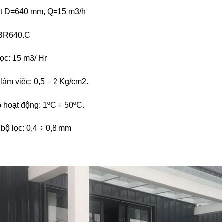
cát D=640 mm, Q=15 m3/h
BR640.C
ọc: 15 m3/ Hr
làm việc: 0,5 – 2 Kg/cm2.
 hoạt động: 1ºC ÷ 50ºC.
bộ lọc: 0,4 ÷ 0,8 mm