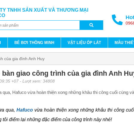
TY TNHH SẢN XUẤT VÀ THƯƠNG MẠI
CO
Hot
096
I
BỂ BƠI THÔNG MINH
VẬT LIỆU ỐP LÁT
MẪU THIẾ
nh của gia đình Anh Huy
 bàn giao công trình của gia đình Anh Hu
 09:35 +07
- Lượt xem: 34808
 qua, Hafuco vừa hoàn thiện xong những khâu thi công cuối cùng và
ừa qua,
Hafuco
vừa hoàn thiện xong những khâu thi công cuối
 tôi điểm lại những đặc điểm của công trình này nhé!