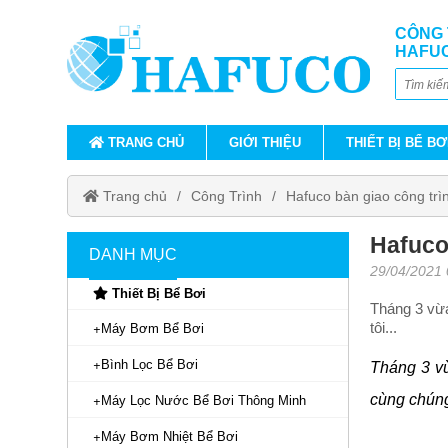
CÔNG 
HAFU
TRANG CHỦ
GIỚI THIỆU
THIẾT BỊ BỂ BƠ
Trang chủ
Công Trình
Hafuco bàn giao công trì
Hafuco
DANH MỤC
29/04/2021
Thiết Bị Bể Bơi
Tháng 3 vừa
tôi...
Máy Bơm Bể Bơi
Bình Lọc Bể Bơi
Tháng 3 v
cùng chúng
Máy Lọc Nước Bể Bơi Thông Minh
Máy Bơm Nhiệt Bể Bơi