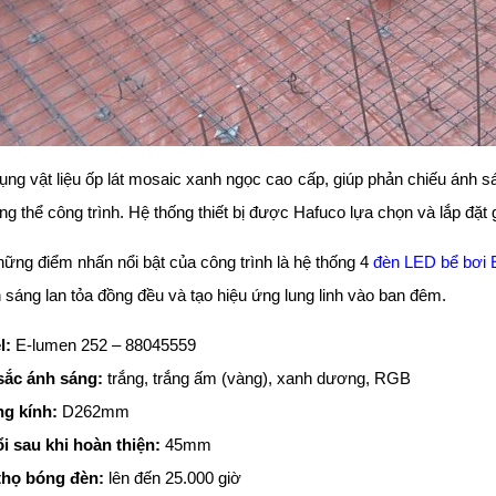
ụng vật liệu ốp lát mosaic xanh ngọc cao cấp, giúp phản chiếu ánh s
ng thể công trình. Hệ thống thiết bị được Hafuco lựa chọn và lắp đặt
hững điểm nhấn nổi bật của công trình là hệ thống 4
đèn LED bể bơi
h sáng lan tỏa đồng đều và tạo hiệu ứng lung linh vào ban đêm.
l:
E-lumen 252 – 88045559
sắc ánh sáng:
trắng, trắng ấm (vàng), xanh dương, RGB
g kính:
D262mm
i sau khi hoàn thiện:
45mm
thọ bóng đèn:
lên đến 25.000 giờ