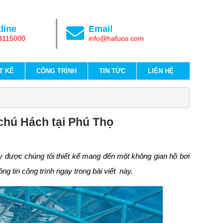
line
Email
8115000
info@hafuco.com
T KẾ
CÔNG TRÌNH
TIN TỨC
LIÊN HỆ
 chú Hách tại Phú Thọ
y được chúng tôi thiết kế mang đến một không gian hồ bơi
ng tin công trình ngay trong bài viết này.