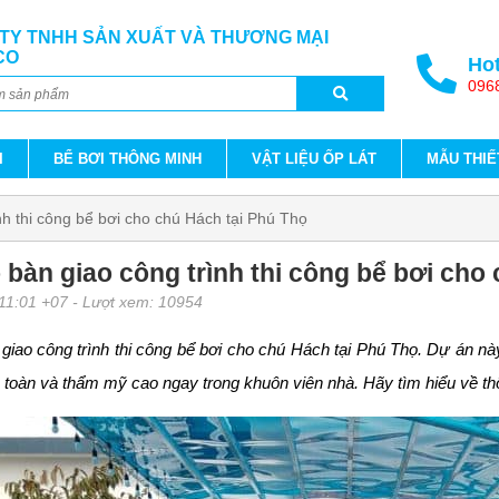
TY TNHH SẢN XUẤT VÀ THƯƠNG MẠI
CO
Hot
096
I
BỂ BƠI THÔNG MINH
VẬT LIỆU ỐP LÁT
MẪU THIẾ
nh thi công bể bơi cho chú Hách tại Phú Thọ
 bàn giao công trình thi công bể bơi cho
 11:01 +07
- Lượt xem: 10954
giao công trình thi công bể bơi cho chú Hách tại Phú Thọ. Dự án nà
an toàn và thẩm mỹ cao ngay trong khuôn viên nhà. Hãy tìm hiểu về thô