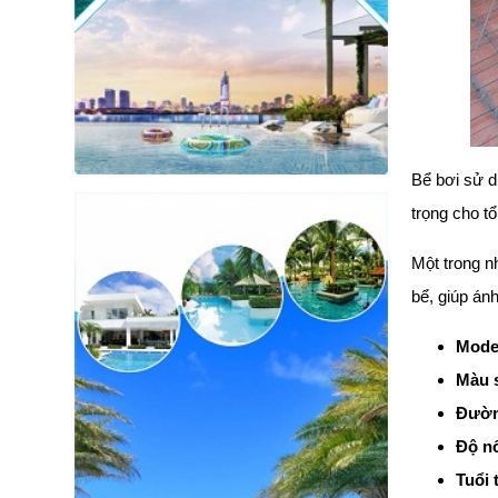
Bể bơi sử d
trọng cho tổ
Một trong n
bể, giúp án
Mode
Màu 
Đườn
Độ nổ
Tuổi 