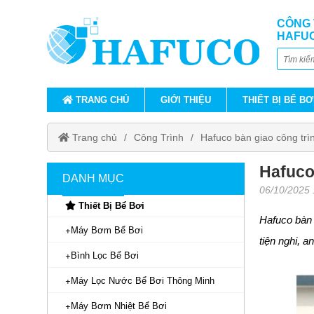
CÔNG 
HAFU
TRANG CHỦ
GIỚI THIỆU
THIẾT BỊ BỂ BƠ
Trang chủ
Công Trình
Hafuco bàn giao công trì
Hafuco
DANH MỤC
06/10/2025
Thiết Bị Bể Bơi
Hafuco bàn 
Máy Bơm Bể Bơi
tiện nghi, 
Bình Lọc Bể Bơi
Máy Lọc Nước Bể Bơi Thông Minh
Máy Bơm Nhiệt Bể Bơi