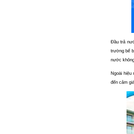
Đầu trả nướ
trường bể b
nước không 
Ngoài hiệu 
đến cảm giá