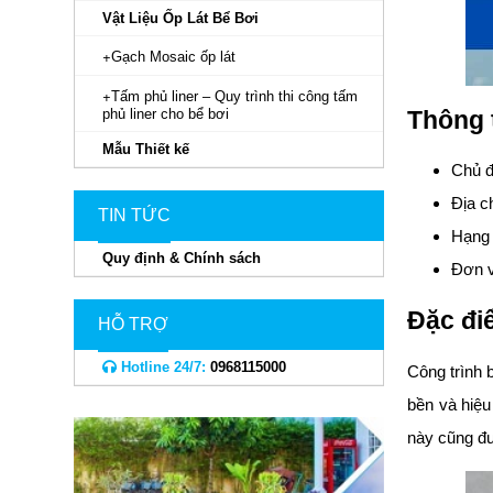
Vật Liệu Ốp Lát Bể Bơi
Gạch Mosaic ốp lát
Tấm phủ liner – Quy trình thi công tấm
phủ liner cho bể bơi
Thông t
Mẫu Thiết kế
Chủ đ
Địa c
TIN TỨC
Hạng 
Quy định & Chính sách
Đơn v
Đặc đi
HỖ TRỢ
Hotline 24/7:
0968115000
Công trình b
bền và hiệu
này cũng đư