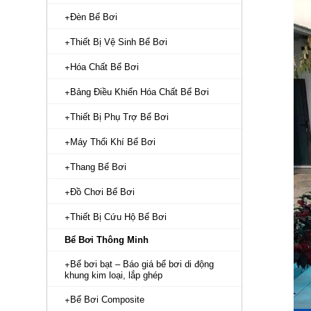
Đèn Bể Bơi
Thiết Bị Vệ Sinh Bể Bơi
Hóa Chất Bể Bơi
Bảng Điều Khiển Hóa Chất Bể Bơi
Thiết Bị Phụ Trợ Bể Bơi
Máy Thổi Khí Bể Bơi
Thang Bể Bơi
Đồ Chơi Bể Bơi
Thiết Bị Cứu Hộ Bể Bơi
Bể Bơi Thông Minh
Bể bơi bạt – Báo giá bể bơi di động
khung kim loại, lắp ghép
Bể Bơi Composite