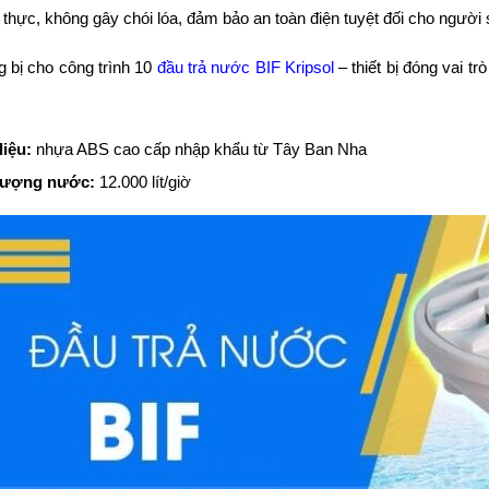
n thực, không gây chói lóa, đảm bảo an toàn điện tuyệt đối cho người
g bị cho công trình 10
đầu trả nước BIF Kripsol
– thiết bị đóng vai t
liệu:
nhựa ABS cao cấp nhập khẩu từ Tây Ban Nha
lượng nước:
12.000 lít/giờ