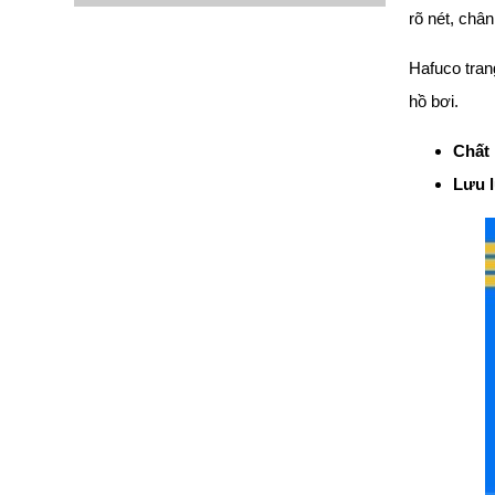
rõ nét, châ
Hafuco tran
hồ bơi.
Chất 
Lưu 