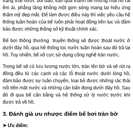
trạng thái nước dồi dào, tràn qua thành bể nhưng mặt hồ rất
êm ái, phẳng lặng không một gợn sóng mang lại hiệu ứng
thẩm mỹ đẹp mắt. Để làm được điều này thì việc yêu cầu hệ
thống tuần hoàn của bể luôn phải hoạt động liên tục và đảm
bảo được những thông số kỹ thuật chính xác.
Bể bơi thông thường truyền thống sẽ được thoát nước ở
dưới đáy hồ, qua hệ thống lọc nước tuần hoàn sau đó trả lại
hồ. Tuy nhiên, bể vô cực sử dụng công nghệ tràn nước.
Trong bể sẽ có lưu lượng nước lớn, tràn lên bờ và sẽ rút ra
đồng đều từ các cạnh và các lỗ thoát nước dưới lòng hồ,
đảm bảo được sự luân chuyển, loại bỏ được những rác thải
nổi trên mặt nước và những cặn bẩn đọng dưới đáy hồ. Sau
đó đi qua bể cân bằng và hệ thống xử lý nước trước khi
được trả về hồ.
3. Đánh giá ưu nhược điểm bể bơi tràn bờ
➤ Ưu điểm: