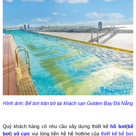
Hình ảnh: Bể bơi tràn bờ tại khách sạn Golden Bay Đà Nẵng
Quý khách hàng có nhu cầu xây dựng
thiết kế
hồ bơi
(
bể
bơi
)
vô cực
vui lòng liên hệ hệ hotline của
thiết kế bể bơi