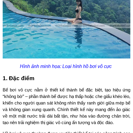
Hình ảnh minh họa: Loại hình hồ bơi vô cực
1. Đặc điểm
Bể bơi vô cực nằm ở thiết kế thành bể đặc biệt, tạo hiệu ứng
“không bờ” – phần thành bể được hạ thấp hoặc che giấu khéo léo,
khiến cho người quan sát không nhìn thấy ranh giới giữa mép bể
và không gian xung quanh. Chính thiết kế này mang đến ảo giác
về một mặt nước trải dài bất tận, như hòa vào đường chân trời,
tạo nên trải nghiệm thị giác vô cùng ấn tượng và độc đáo.