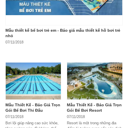
Mẫu thiết kế bể bơi trẻ em - Báo giá mẫu thiết kế hồ bơi trẻ
nhỏ
07/11/2018
Việc
thiết kế bể bơi trẻ em
ngày càng được các trường học, phụ
huynh quan tâm bởi bơi lội là môn thể thao yêu thích và phát triển sức
khỏe toàn diện đối với mọi lứa tuổi. Ngoài ra, đây còn là một bộ môn
giúp rèn luyện kĩ năng sống cho các em nhỏ. Hôm nay, Hafuco sẽ báo
giá chi tiết chi phí cho các bạn và những mẫu bể bơi dành cho trẻ em
phổ biến nhất hiện nay.
Mẫu Thiết Kế - Báo Giá Trọn
Mẫu Thiết Kế - Báo Giá Trọn
Gói Bể Bơi Thi Đấu
Gói Bể Bơi Resort
07/11/2018
07/11/2018
Bơi lội giúp nâng cao sức khỏe,
Resort là một trong những địa