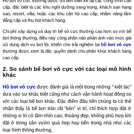
Hồ bơi vô cực thường được ưu tiên thiết kế tại các công trình cao
cấp, đặc biệt là các khu nghỉ dưỡng sang trọng, khách sạn hạng
sao, resort, villa, hoặc các khu căn hộ cao cấp, nhằm nâng tầm
đẳng cấp và thu hút khách hàng.
Chi phí xây dựng và duy trì bể vô cực thường cao hơn so với bể
bơi thông thường, điều này cũng phần nào phản ánh vào mức giá
sử dụng dịch vụ bơi lội, khiến cho trải nghiệm tại
hồ bơi vô cực
thường được xem là đặc quyền dành cho phân khúc khách hàng
cao cấp.
2. So sánh bể bơi vô cực với các loại mô hình
khác
Hồ bơi vô cực
được đánh giá là một trong những “ kiệt tác”
dựa vào sự khác biệt cũng như cách vận hành hoạt động so
với các loại bể bơi khác. Đặc điểm đầu tiên chúng ta có thể
nhận thấy là bể bơi tràn rất “kén” vị trí, chỉ thích hợp đặt ở
những vị trí có tầm nhìn cao, thoáng đẹp, không phù hợp khi
đặt ở trong sân vườn quá hẹp hay bên trong nhà như các
loại hình thông thường.