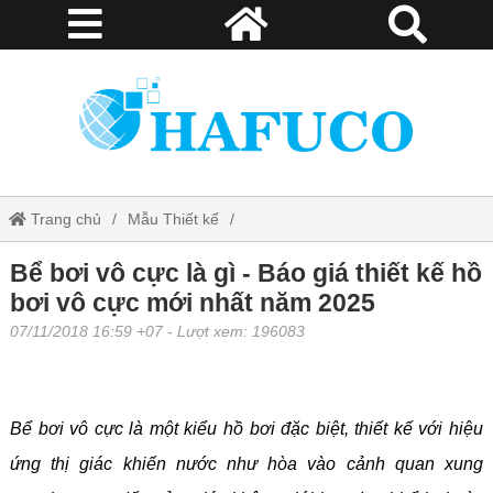
Trang chủ
Mẫu Thiết kế
Bể bơi vô cực là gì - Báo giá thiết kế hồ bơi vô cực mới nhất năm
Bể bơi vô cực là gì - Báo giá thiết kế hồ
bơi vô cực mới nhất năm 2025
2025
07/11/2018 16:59 +07
- Lượt xem: 196083
Bể bơi vô cực là một kiểu hồ bơi đặc biệt, thiết kế với hiệu
ứng thị giác khiến nước như hòa vào cảnh quan xung