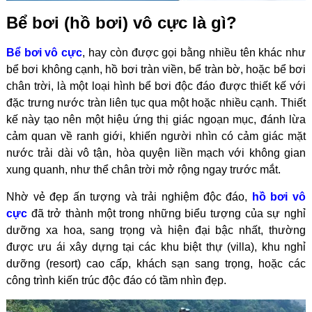
Bể bơi (hồ bơi) vô cực là gì?
Bể bơi vô cực
, hay còn được gọi bằng nhiều tên khác như
bể bơi không cạnh, hồ bơi tràn viền, bể tràn bờ, hoặc bể bơi
chân trời, là một loại hình bể bơi độc đáo được thiết kế với
đặc trưng nước tràn liên tục qua một hoặc nhiều cạnh. Thiết
kế này tạo nên một hiệu ứng thị giác ngoạn mục, đánh lừa
cảm quan về ranh giới, khiến người nhìn có cảm giác mặt
nước trải dài vô tận, hòa quyện liền mạch với không gian
xung quanh, như thể chân trời mở rộng ngay trước mắt.
Nhờ vẻ đẹp ấn tượng và trải nghiệm độc đáo,
hồ bơi vô
cực
đã trở thành một trong những biểu tượng của sự nghỉ
dưỡng xa hoa, sang trọng và hiện đại bậc nhất, thường
được ưu ái xây dựng tại các khu biệt thự (villa), khu nghỉ
dưỡng (resort) cao cấp, khách sạn sang trọng, hoặc các
công trình kiến trúc độc đáo có tầm nhìn đẹp.