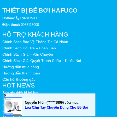
THIẾT BỊ BỂ BƠI HAFUCO
Hotline:
0968115000
Điện thoại:
0968115000
HỖ TRỢ KHÁCH HÀNG
Chính Sách Bảo Vệ Thông Tin Cá Nhân
Chính Sách Đổi Trả – Hoàn Tiền
Chính Sách Giá – Vận Chuyển
Chính Sách Giải Quyết Tranh Chấp – Khiếu Nại
Hướng dẫn mua hàng
Hướng dẫn thanh toán
Câu hỏi thường gặp
HOT NEWS
Báo giá thiết bị bể bơi
Hydrogen Peroxide
Nguyễn Hiền (******9899)
vừa mua
NaOH
Loa Cầm Tay Chuyên Dụng Cho Bể Bơi
Na2CO3