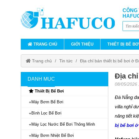
CÔNG 
HAFU
TRANG CHỦ
GIỚI THIỆU
THIẾT BỊ BỂ BƠ
Trang chủ
Tin tức
Địa chỉ bán thiết bị bể bơi ở 
Địa chỉ
DANH MỤC
08/05/2026
Thiết Bị Bể Bơi
Đà Nẵng đan
Máy Bơm Bể Bơi
villa nghỉ 
Bình Lọc Bể Bơi
năng tiết k
Máy Lọc Nước Bể Bơi Thông Minh
bị bể bơi 
Máy Bơm Nhiệt Bể Bơi