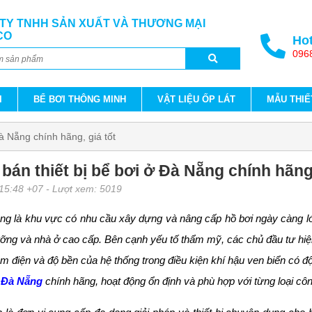
TY TNHH SẢN XUẤT VÀ THƯƠNG MẠI
CO
Hot
096
I
BỂ BƠI THÔNG MINH
VẬT LIỆU ỐP LÁT
MẪU THIẾ
Đà Nẵng chính hãng, giá tốt
 bán thiết bị bể bơi ở Đà Nẵng chính hãng,
 15:48 +07
- Lượt xem: 5019
g là khu vực có nhu cầu xây dựng và nâng cấp hồ bơi ngày càng lớn
dưỡng và nhà ở cao cấp. Bên cạnh yếu tố thẩm mỹ, các chủ đầu tư hi
iệm điện và độ bền của hệ thống trong điều kiện khí hậu ven biển có 
ở Đà Nẵng
chính hãng, hoạt động ổn định và phù hợp với từng loại cô