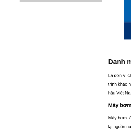
Danh m
Là đơn vị c
trình khác 
hậu Việt N
Máy bơm
Máy bơm là 
lại nguồn n