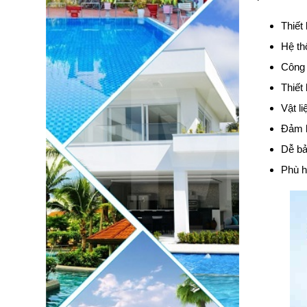
Thiết
Hệ thố
Công 
Thiết 
Vật l
Đảm b
Dễ bảo
Phù h