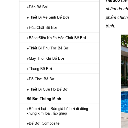
Hafuco
hiện
Đèn Bể Bơi
phẩm do chú
phẩm chính 
Thiết Bị Vệ Sinh Bể Bơi
trình.
Hóa Chất Bể Bơi
Bảng Điều Khiển Hóa Chất Bể Bơi
Thiết Bị Phụ Trợ Bể Bơi
Máy Thổi Khí Bể Bơi
Thang Bể Bơi
Đồ Chơi Bể Bơi
Thiết Bị Cứu Hộ Bể Bơi
Bể Bơi Thông Minh
Bể bơi bạt – Báo giá bể bơi di động
khung kim loại, lắp ghép
Bể Bơi Composite