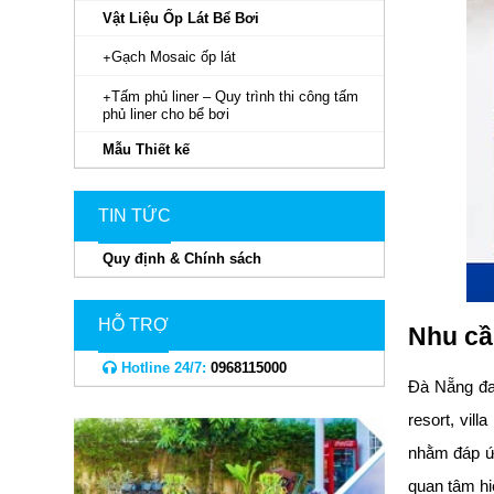
Vật Liệu Ốp Lát Bể Bơi
Gạch Mosaic ốp lát
Tấm phủ liner – Quy trình thi công tấm
phủ liner cho bể bơi
Mẫu Thiết kế
TIN TỨC
Quy định & Chính sách
HỖ TRỢ
Nhu cầ
Hotline 24/7:
0968115000
Đà Nẵng đan
resort, vil
nhằm đáp ứn
quan tâm h