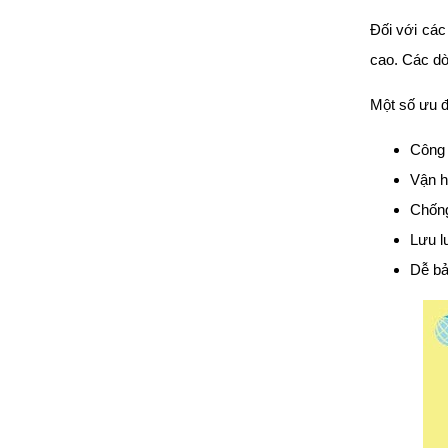
Đối với các
cao. Các d
Một số ưu đ
Công 
Vận hà
Chống
Lưu l
Dễ bảo