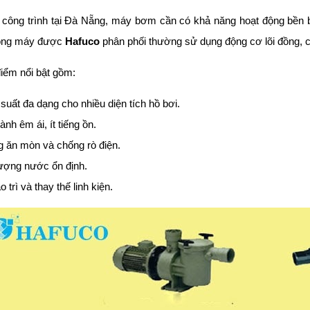
 công trình tại Đà Nẵng, máy bơm cần có khả năng hoạt động bền bỉ
òng máy được
Hafuco
phân phối thường sử dụng động cơ lõi đồng, ch
iểm nổi bật gồm:
suất đa dạng cho nhiều diện tích hồ bơi.
nh êm ái, ít tiếng ồn.
 ăn mòn và chống rò điện.
ượng nước ổn định.
 trì và thay thế linh kiện.