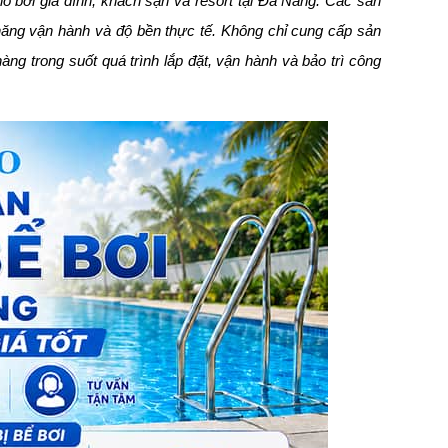
hồ bơi gia đình, khách sạn và resort tại Đà Nẵng. Các sản
năng vận hành và độ bền thực tế. Không chỉ cung cấp sản
ng trong suốt quá trình lắp đặt, vận hành và bảo trì công