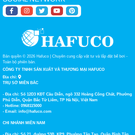
Bản quyền © 2026
Hafuco | Chuyên cung cấp vật tư và lắp đặt bể bơi
-
Toàn bộ phiên bản.
CÔNG TY TNHH SẢN XUẤT VÀ THƯƠNG MẠI HAFUCO
Địa chỉ:
TRỤ SỞ MIỀN BẮC
- Địa chỉ: Số 12D3 KĐT Cầu Diễn, ngõ 332 Hoàng Công Chất, Phường
Phú Diễn, Quận Bắc Từ Liêm, TP Hà Nội, Việt Nam
- Hotline: 0968115000
- Email: info@hafuco.com
CHI NHÁNH MIỀN NAM
- Địa chỉ: Số 21, đường 53B, KP9, Phường Tân Tạo, Quận Bình Tân,