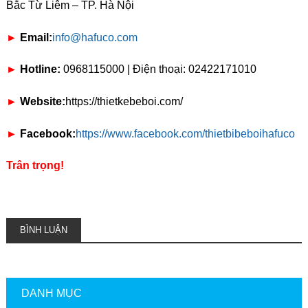
Bắc Từ Liêm – TP. Hà Nội
►
Email:
info@hafuco.com
►
Hotline:
0968115000 | Điện thoại: 02422171010
►
Website:
https://thietkebeboi.com/
►
Facebook:
https://www.facebook.com/thietbibeboihafuco
Trân trọng!
BÌNH LUẬN
DANH MỤC