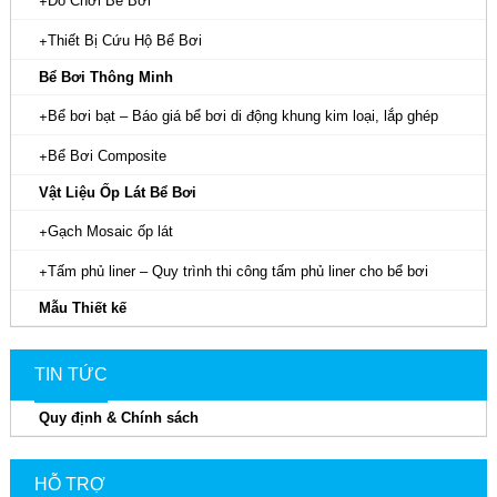
Đồ Chơi Bể Bơi
Thiết Bị Cứu Hộ Bể Bơi
Bể Bơi Thông Minh
Bể bơi bạt – Báo giá bể bơi di động khung kim loại, lắp ghép
Bể Bơi Composite
Vật Liệu Ốp Lát Bể Bơi
Gạch Mosaic ốp lát
Tấm phủ liner – Quy trình thi công tấm phủ liner cho bể bơi
Mẫu Thiết kế
TIN TỨC
Quy định & Chính sách
HỖ TRỢ