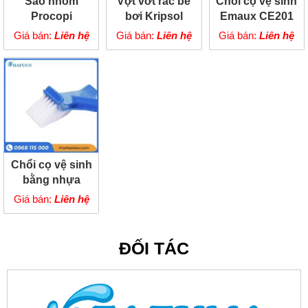
Sào nhôm
Vợt vớt rác bể
Chổi cọ vệ sinh
Procopi
bơi Kripsol
Emaux CE201
Giá bán:
Liên hệ
Giá bán:
Liên hệ
Giá bán:
Liên hệ
Chổi cọ vệ sinh
bằng nhựa
nhựa ABS cao
Giá bán:
Liên hệ
cấp
ĐỐI TÁC