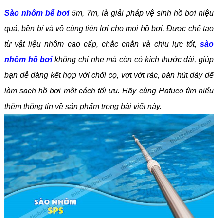
Sào nhôm bể bơi
5m, 7m, là giải pháp vệ sinh hồ bơi hiệu
quả, bền bỉ và vô cùng tiện lợi cho mọi hồ bơi. Được chế tạo
từ vật liệu nhôm cao cấp, chắc chắn và chịu lực tốt,
sào
nhôm hồ bơi
không chỉ nhẹ mà còn có kích thước dài, giúp
bạn dễ dàng kết hợp với chổi cọ, vợt vớt rác, bàn hút đáy để
làm sạch hồ bơi một cách tối ưu. Hãy cùng Hafuco tìm hiểu
thêm thông tin về sản phẩm trong bài viết này.