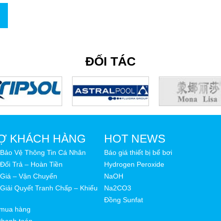
ĐỐI TÁC
Ợ KHÁCH HÀNG
HOT NEWS
 Bảo Vệ Thông Tin Cá Nhân
Báo giá thiết bị bể bơi
Đổi Trả – Hoàn Tiền
Hydrogen Peroxide
 Giá – Vận Chuyển
NaOH
Giải Quyết Tranh Chấp – Khiếu
Na2CO3
Đồng Sunfat
mua hàng
thanh toán