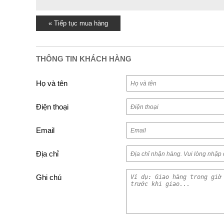
« Tiếp tục mua hàng
THÔNG TIN KHÁCH HÀNG
Họ và tên
Điện thoại
Email
Địa chỉ
Ghi chú