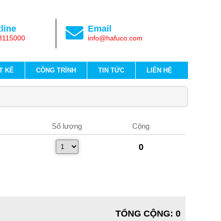
line
Email
8115000
info@hafuco.com
T KẾ
CÔNG TRÌNH
TIN TỨC
LIÊN HỆ
Số lượng
Cộng
0
TỔNG CỘNG
:
0