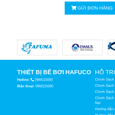
GỬI ĐƠN HÀNG
THIẾT BỊ BỂ BƠI HAFUCO
HỖ TR
Chính Sách
Hotline:
0968115000
Chính Sách 
Điện thoại:
0968115000
Chính Sách
Chính Sách 
Nại
Hướng dẫn 
Hướng dẫn 