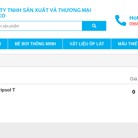
TY TNHH SẢN XUẤT VÀ THƯƠNG MẠI
CO
Hot
096
I
BỂ BƠI THÔNG MINH
VẬT LIỆU ỐP LÁT
MẪU THIẾ
Giá
ipsol T
0