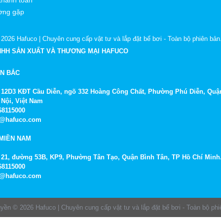
ờng gặp
 2026
Hafuco | Chuyên cung cấp vật tư và lắp đặt bể bơi
- Toàn bộ phiên bản
NHH SẢN XUẤT VÀ THƯƠNG MẠI HAFUCO
ỀN BẮC
Số 12D3 KĐT Cầu Diễn, ngõ 332 Hoàng Công Chất, Phường Phú Diễn, Quậ
 Nội, Việt Nam
968115000
fo@hafuco.com
MIỀN NAM
Số 21, đường 53B, KP9, Phường Tân Tạo, Quận Bình Tân, TP Hồ Chí Minh
968115000
fo@hafuco.com
uyền © 2026
Hafuco | Chuyên cung cấp vật tư và lắp đặt bể bơi
- Toàn bộ phi