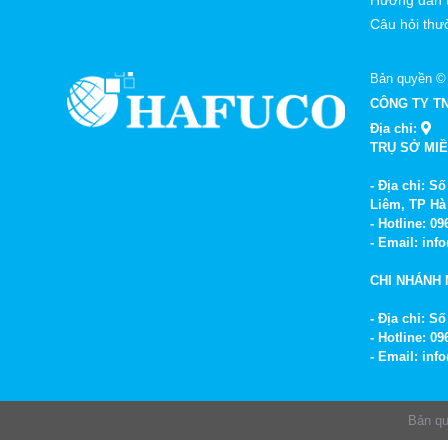
Câu hỏi thư
Bản quyền ©
CÔNG TY T
Địa chỉ:
TRỤ SỞ MI
- Địa chỉ: 
Liêm, TP Hà
- Hotline: 0
- Email: in
CHI NHÁNH 
- Địa chỉ: 
- Hotline: 0
- Email: in
Bản q
.