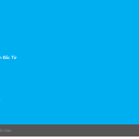
.
n Bắc Từ
.
ên bản.