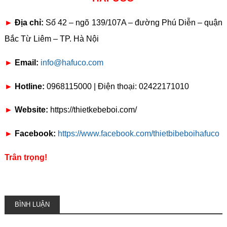
►
Địa chỉ:
Số 42 – ngõ 139/107A – đường Phú Diễn – quận
Bắc Từ Liêm – TP. Hà Nội
►
Email:
info@hafuco.com
►
Hotline:
0968115000 | Điện thoại: 02422171010
►
Website:
https://thietkebeboi.com/
►
Facebook:
https://www.facebook.com/thietbibeboihafuco
Trân trọng!
BÌNH LUẬN