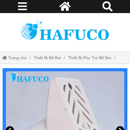
Trang chủ
Thiết Bị Bể Bơi
Thiết Bị Phụ Trợ Bể Bơi
Đầu trả đáy bể bơi Kripsol