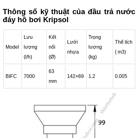
Thông số kỹ thuật của đầu trả nước
đáy hồ bơi Kripsol
Lưu
Kết
Trọng
Lưới
Thể tích
Model
lượng
nối
lượng
nhựa
( m3)
(l/h)
(Ø)
(kg)
63
BIFC
7000
142×69
1.2
0.005
mm