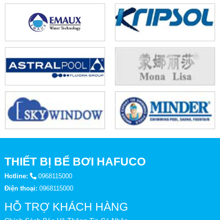
THIẾT BỊ BỂ BƠI HAFUCO
Hotline:
0968115000
Điện thoại:
0968115000
HỖ TRỢ KHÁCH HÀNG