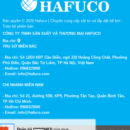
Bản quyền © 2026
Hafuco | Chuyên cung cấp vật tư và lắp đặt bể bơi
-
Toàn bộ phiên bản.
CÔNG TY TNHH SẢN XUẤT VÀ THƯƠNG MẠI HAFUCO
Địa chỉ:
TRỤ SỞ MIỀN BẮC
- Địa chỉ: Số 12D3 KĐT Cầu Diễn, ngõ 332 Hoàng Công Chất, Phường
Phú Diễn, Quận Bắc Từ Liêm, TP Hà Nội, Việt Nam
- Hotline: 0968115000
- Email: info@hafuco.com
CHI NHÁNH MIỀN NAM
- Địa chỉ: Số 21, đường 53B, KP9, Phường Tân Tạo, Quận Bình Tân,
TP Hồ Chí Minh.
- Hotline: 0968115000
- Email: info@hafuco.com
Đoàn hà (******9483)
vừa mua