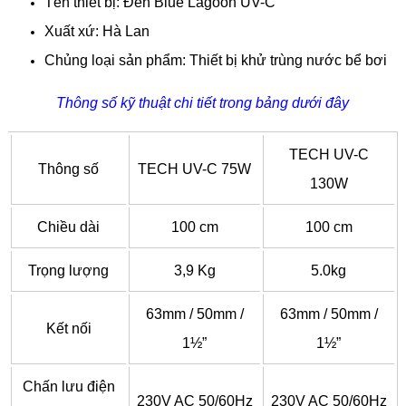
Tên thiết bị: Đèn Blue Lagoon UV-C
Xuất xứ: Hà Lan
Chủng loại sản phẩm: Thiết bị khử trùng nước bể bơi
Thông số kỹ thuật chi tiết trong bảng dưới đây
TECH UV-C
Thông số
TECH UV-C 75W
130W
Chiều dài
100 cm
100 cm
Trọng lượng
3,9 Kg
5.0kg
63mm / 50mm /
63mm / 50mm /
Kết nối
1½”
1½”
Chấn lưu điện
230V AC 50/60Hz
230V AC 50/60Hz