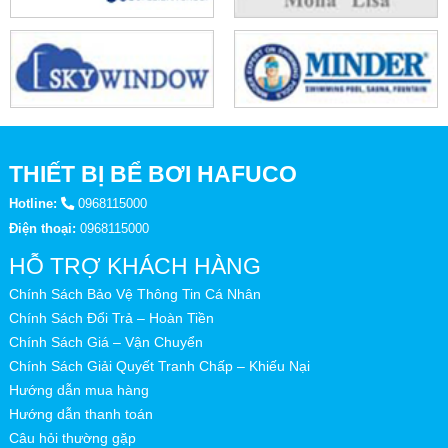
THIẾT BỊ BỂ BƠI HAFUCO
Hotline:
0968115000
Điện thoại:
0968115000
HỖ TRỢ KHÁCH HÀNG
Chính Sách Bảo Vệ Thông Tin Cá Nhân
Chính Sách Đổi Trả – Hoàn Tiền
Chính Sách Giá – Vận Chuyển
Chính Sách Giải Quyết Tranh Chấp – Khiếu Nại
Hướng dẫn mua hàng
Hướng dẫn thanh toán
Câu hỏi thường gặp