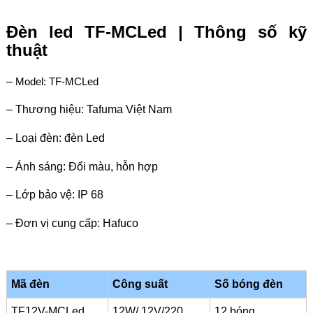
Đèn led TF-MCLed |
Thông số kỹ
thuật
–
Model: TF-MCLed
– Thương hiệu: Tafuma Việt Nam
– Loại đèn: đèn Led
– Ánh sáng: Đổi màu, hỗn hợp
– Lớp bảo vệ: IP 68
– Đơn vị cung cấp: Hafuco
Mã đèn
Công suất
Số bóng đèn
TF12V-MCLed
12W/ 12V/220
12 bóng