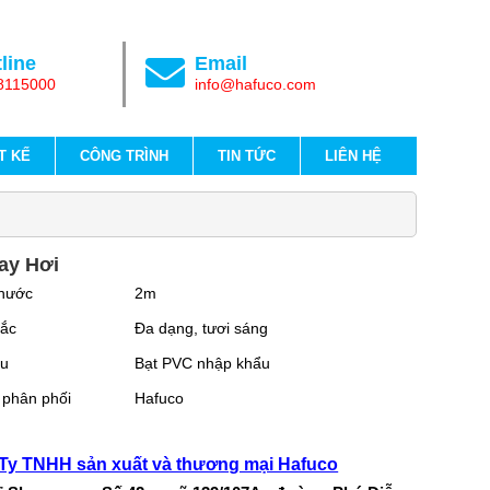
line
Email
8115000
info@hafuco.com
T KẾ
CÔNG TRÌNH
TIN TỨC
LIÊN HỆ
ay Hơi
thước
2m
ắc
Đa dạng, tươi sáng
ệu
Bạt PVC nhập khẩu
 phân phối
Hafuco
Ty TNHH sản xuất và thương mại Hafuco