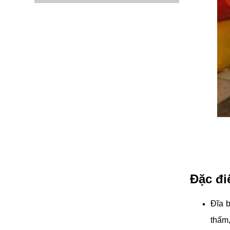
Đặc đi
Đĩa 
thấm,