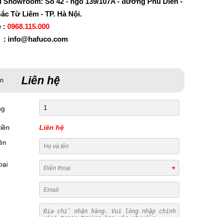
ỉ Showroom: Số 42 - ngõ 139/107A - đường Phú Diễn -
ắc Từ Liêm - TP. Hà Nội.
e :
0968.115.000
 : info@hafuco.com
Liên hệ
án
ng
iền
Liên hệ
ên
oại