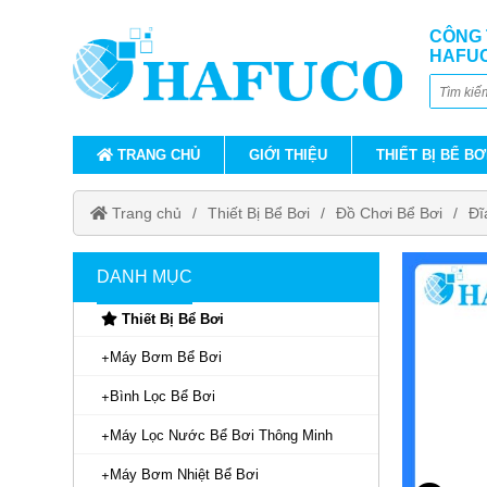
CÔNG 
HAFU
TRANG CHỦ
GIỚI THIỆU
THIẾT BỊ BỂ BƠ
Trang chủ
Thiết Bị Bể Bơi
Đồ Chơi Bể Bơi
Đĩ
DANH MỤC
Thiết Bị Bể Bơi
Máy Bơm Bể Bơi
Bình Lọc Bể Bơi
Máy Lọc Nước Bể Bơi Thông Minh
Máy Bơm Nhiệt Bể Bơi