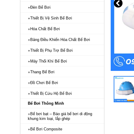
Đèn Bể Bơi
Thiết Bị Vệ Sinh Bể Bơi
Hóa Chất Bể Bơi
Bảng Điều Khiển Hóa Chất Bể Bơi
Thiết Bị Phụ Trợ Bể Bơi
Máy Thổi Khí Bể Bơi
Thang Bể Bơi
Đồ Chơi Bể Bơi
Thiết Bị Cứu Hộ Bể Bơi
Bể Bơi Thông Minh
Bể bơi bạt – Báo giá bể bơi di động
khung kim loại, lắp ghép
Bể Bơi Composite