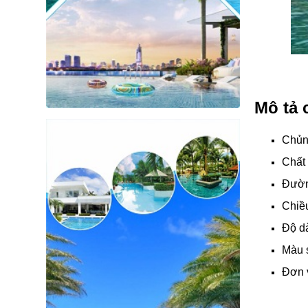
Mô tả c
Chủng
Chất 
Đườn
Chiề
Độ d
Màu 
Đơn 