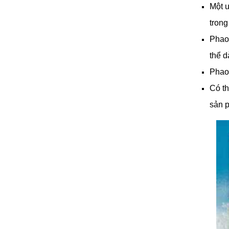
Một ư
trong
Phao 
thể d
Phao 
Có th
sản p