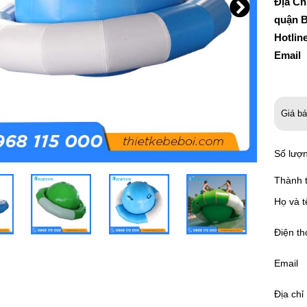
Địa Ch
quận B
Hotlin
Email
Giá b
Số lượ
Thành t
Họ và t
Điện th
Email
Địa chỉ