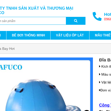
TY TNHH SẢN XUẤT VÀ THƯƠNG MẠI
CO
Hot
096
I
BỂ BƠI THÔNG MINH
VẬT LIỆU ỐP LÁT
MẪU THIẾ
a Bay Hơi
Đĩa B
Kích 
Màu s
Vật li
Đơn vị
Công 