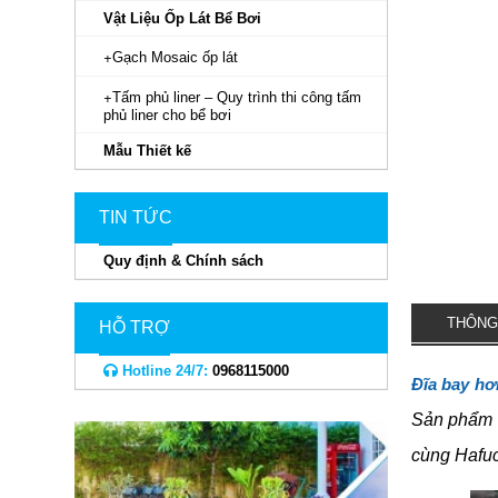
Vật Liệu Ốp Lát Bể Bơi
Gạch Mosaic ốp lát
Tấm phủ liner – Quy trình thi công tấm
phủ liner cho bể bơi
Mẫu Thiết kế
TIN TỨC
Quy định & Chính sách
THÔNG
HỖ TRỢ
Hotline 24/7:
0968115000
Đĩa bay hơ
Sản phẩm đ
cùng Hafuc