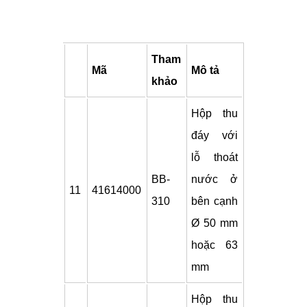
Tham
Mã
Mô tả
khảo
Hộp thu
đáy với
lỗ thoát
BB-
nước ở
11
41614000
310
bên cạnh
Ø 50 mm
hoặc 63
mm
Hộp thu