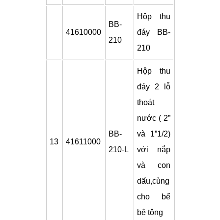
Hộp thu
BB-
41610000
đáy BB-
210
210
Hộp thu
đáy 2 lỗ
thoát
nước ( 2”
BB-
và 1”1/2)
13
41611000
210-L
với nắp
và con
dấu,cùng
cho bể
bê tông