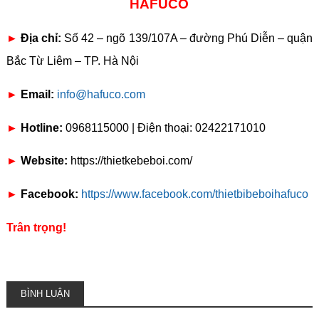
HAFUCO
►
Địa chỉ:
Số 42 – ngõ 139/107A – đường Phú Diễn – quận
Bắc Từ Liêm – TP. Hà Nội
►
Email:
info@hafuco.com
►
Hotline:
0968115000 | Điện thoại: 02422171010
►
Website:
https://thietkebeboi.com/
►
Facebook:
https://www.facebook.com/thietbibeboihafuco
Trân trọng!
BÌNH LUẬN