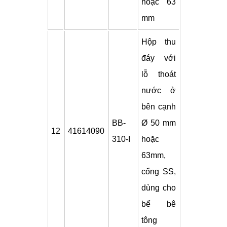
hoặc 63
mm
Hộp thu
đáy với
lỗ thoát
nước ở
bên cạnh
BB-
Ø 50 mm
12
41614090
310-I
hoặc
63mm,
cổng SS,
dùng cho
bể bê
tông