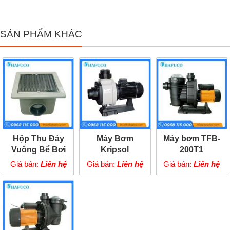
SẢN PHẨM KHÁC
Hộp Thu Đáy
Máy Bơm
Máy bơm TFB-
Vuông Bể Bơi
Kripsol
200T1
Kripsol SIP90
KA350T1
Giá bán:
Liên hệ
Giá bán:
Liên hệ
Giá bán:
Liên hệ