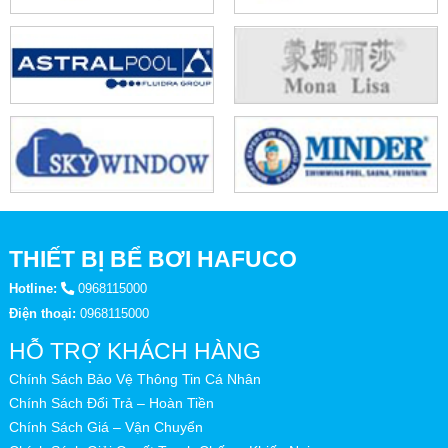
THIẾT BỊ BỂ BƠI HAFUCO
Hotline:
0968115000
Điện thoại:
0968115000
HỖ TRỢ KHÁCH HÀNG
Chính Sách Bảo Vệ Thông Tin Cá Nhân
Chính Sách Đổi Trả – Hoàn Tiền
Chính Sách Giá – Vận Chuyển