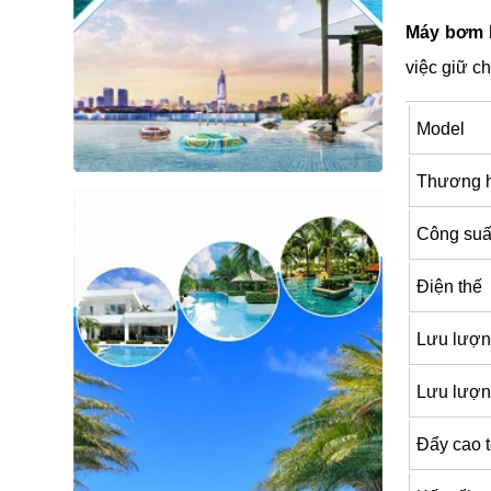
Máy bơm 
việc giữ c
Model
Thương 
Công suấ
Điện thế
Lưu lượn
Lưu lượng
Đẩy cao t