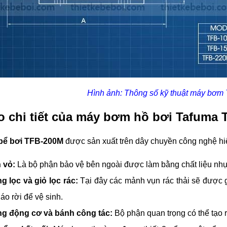
Hình ảnh: Thông số kỹ thuật máy bơ
o chi tiết của máy bơm hồ bơi Tafuma
bể bơi TFB-200M
được sản xuất trên dây chuyền công nghệ hiệ
 vỏ:
Là bộ phận bảo vệ bên ngoài được làm bằng chất liệu nhự
 lọc và giỏ lọc rác:
Tại đây các mảnh vụn rác thải sẽ được g
háo rời để vệ sinh.
g động cơ và bánh công tác:
Bộ phận quan trọng có thể tạo 