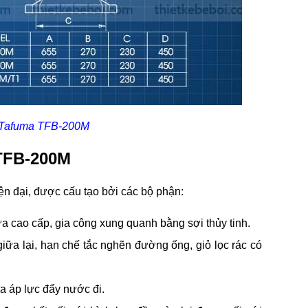
m Tafuma TFB-200M
 TFB-200M
n đại, được cấu tạo bởi các bộ phận:
a cao cấp, gia công xung quanh bằng sợi thủy tinh.
iữa lại, hạn chế tắc nghẽn đường ống, giỏ lọc rác có
ra áp lực đẩy nước đi.