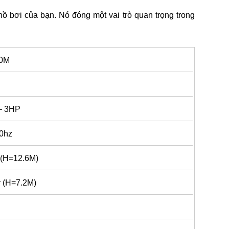
hồ bơi của bạn. Nó đóng một vai trò quan trọng trong
0M
– 3HP
0hz
 (H=12.6M)
r (H=7.2M)