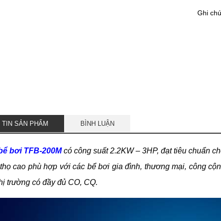
Ghi ch
 TIN SẢN PHẨM
BÌNH LUẬN
bể bơi TFB-200M
có công suất 2.2KW – 3HP, đạt tiêu chuẩn c
i thọ cao phù hợp với các bể bơi gia đình, thương mại, công
thị trường có đầy đủ CO, CQ.