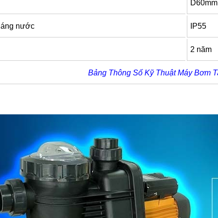
D60mm
háng nước
IP55
h
2 năm
Bảng Thông Số Kỹ Thuật Máy Bơm 