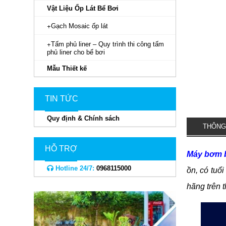
Vật Liệu Ốp Lát Bể Bơi
Gạch Mosaic ốp lát
Tấm phủ liner – Quy trình thi công tấm
phủ liner cho bể bơi
Mẫu Thiết kế
TIN TỨC
Quy định & Chính sách
THÔNG
HỖ TRỢ
Máy bơm 
Hotline 24/7:
0968115000
ồn, có tuổ
hãng trên 