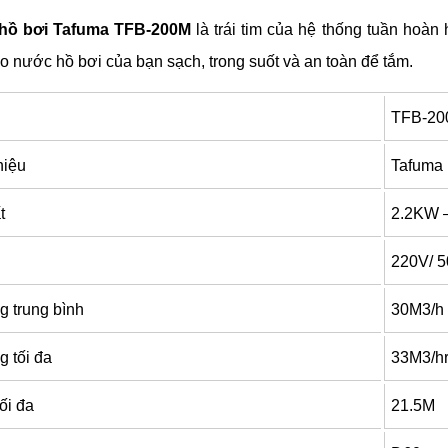
hồ bơi Tafuma TFB-200M
là trái tim của hệ thống tuần hoàn 
ho nước hồ bơi của bạn sạch, trong suốt và an toàn để tắm.
TFB-20
hiệu
Tafuma
t
2.2KW 
220V/ 5
g trung bình
30M3/h
 tối đa
33M3/h
ối đa
21.5M