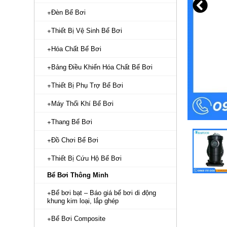
Đèn Bể Bơi
Thiết Bị Vệ Sinh Bể Bơi
Hóa Chất Bể Bơi
Bảng Điều Khiển Hóa Chất Bể Bơi
Thiết Bị Phụ Trợ Bể Bơi
Máy Thổi Khí Bể Bơi
Thang Bể Bơi
Đồ Chơi Bể Bơi
Thiết Bị Cứu Hộ Bể Bơi
Bể Bơi Thông Minh
Bể bơi bạt – Báo giá bể bơi di động
khung kim loại, lắp ghép
Bể Bơi Composite