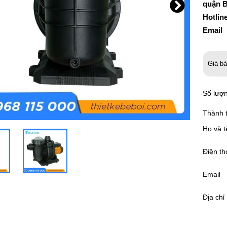
quận B
Hotlin
Email
Giá b
Số lượ
Thành t
Họ và t
Điện th
Email
Địa chỉ