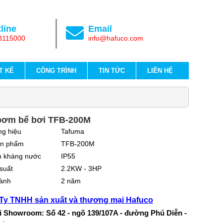
line
Email
8115000
info@hafuco.com
T KẾ
CÔNG TRÌNH
TIN TỨC
LIÊN HỆ
bơm bể bơi TFB-200M
g hiệu
Tafuma
n phẩm
TFB-200M
 kháng nước
IP55
suất
2.2KW - 3HP
ành
2 năm
Ty TNHH sản xuất và thương mại Hafuco
ỉ Showroom: Số 42 - ngõ 139/107A - đường Phú Diễn -