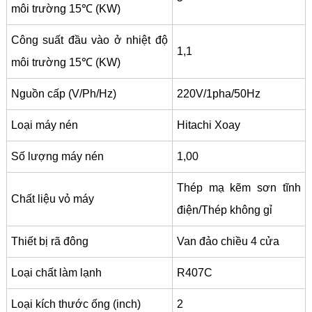
môi trường 15℃ (KW)
Công suất đầu vào ở nhiệt độ
1,1
môi trường 15℃ (KW)
Nguồn cấp (V/Ph/Hz)
220V/1pha/50Hz
Loại máy nén
Hitachi Xoay
Số lượng máy nén
1,00
Thép mạ kẽm sơn tĩnh
Chất liệu vỏ máy
điện/Thép không gỉ
Thiết bị rã đông
Van đảo chiều 4 cửa
Loại chất làm lạnh
R407C
Loại kích thước ống (inch)
2