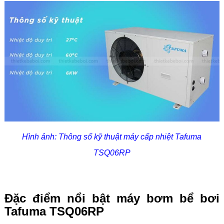
Hình ảnh: Thông số kỹ thuật máy cấp nhiệt Tafuma
TSQ06RP
Đặc điểm nổi bật máy bơm bể bơi
Tafuma TSQ06RP