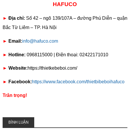
HAFUCO
►
Địa chỉ:
Số 42 – ngõ 139/107A – đường Phú Diễn – quận
Bắc Từ Liêm – TP. Hà Nội
►
Email:
info@hafuco.com
►
Hotline:
0968115000 | Điện thoại: 02422171010
►
Website:
https://thietkebeboi.com/
►
Facebook:
https://www.facebook.com/thietbibeboihafuco
Trân trọng!
BÌNH LUẬN