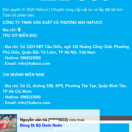
Bản quyền © 2026
Hafuco | Chuyên cung cấp vật tư và lắp đặt bể bơi
-
Toàn bộ phiên bản.
CÔNG TY TNHH SẢN XUẤT VÀ THƯƠNG MẠI HAFUCO
Địa chỉ:
TRỤ SỞ MIỀN BẮC
- Địa chỉ: Số 12D3 KĐT Cầu Diễn, ngõ 332 Hoàng Công Chất, Phường
Phú Diễn, Quận Bắc Từ Liêm, TP Hà Nội, Việt Nam
- Hotline: 0968115000
- Email: info@hafuco.com
CHI NHÁNH MIỀN NAM
- Địa chỉ: Số 21, đường 53B, KP9, Phường Tân Tạo, Quận Bình Tân,
TP Hồ Chí Minh.
- Hotline: 0968115000
- Email: info@hafuco.com
Nguyễn văn hà (******5033)
vừa mua
Bản quyền © 2026
Hafuco | Chuyên cung cấp vật tư và lắp đặt bể bơi
- Toàn
Bóng Đi Bộ Dưới Nước
bộ phiên bản.
MUA NGAY