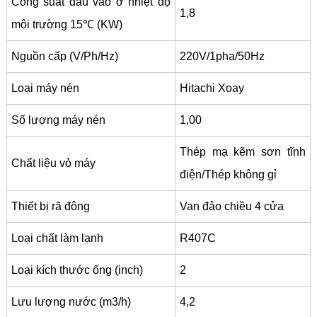
Công suất đầu vào ở nhiệt độ
1,8
môi trường 15℃ (KW)
Nguồn cấp (V/Ph/Hz)
220V/1pha/50Hz
Loại máy nén
Hitachi Xoay
Số lượng máy nén
1,00
Thép mạ kẽm sơn tĩnh
Chất liệu vỏ máy
điện/Thép không gỉ
Thiết bị rã đông
Van đảo chiều 4 cửa
Loại chất làm lạnh
R407C
Loại kích thước ống (inch)
2
Lưu lượng nước (m3/h)
4,2