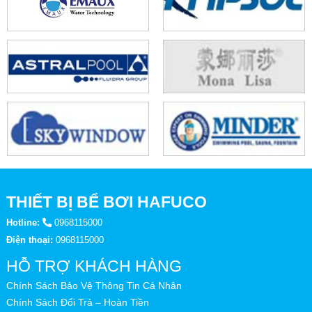
THIẾT BỊ BỂ BƠI HAFUCO
Hotline:
0968115000
Điện thoại:
0968115000
HỖ TRỢ KHÁCH HÀNG
Chính Sách Bảo Vệ Thông Tin Cá Nhân
Chính Sách Đổi Trả – Hoàn Tiền