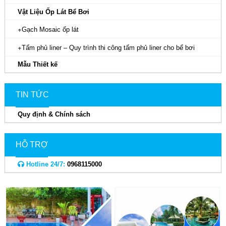
Vật Liệu Ốp Lát Bể Bơi
Gạch Mosaic ốp lát
Tấm phủ liner – Quy trình thi công tấm phủ liner cho bể bơi
Mẫu Thiết kế
TIN TỨC
Quy định & Chính sách
HỖ TRỢ
Hotline 24/7:
0968115000