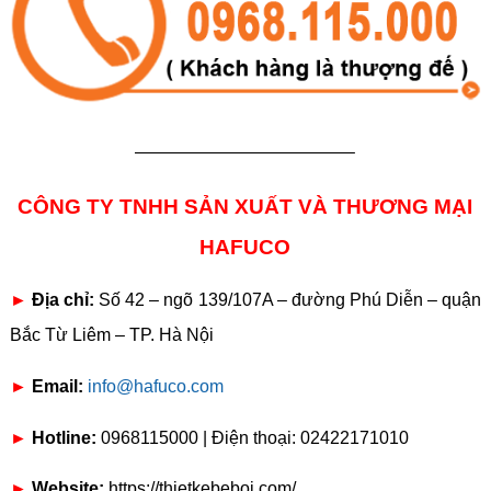
————————————–
CÔNG TY TNHH SẢN XUẤT VÀ THƯƠNG MẠI
HAFUCO
►
Địa chỉ:
Số 42 – ngõ 139/107A – đường Phú Diễn – quận
Bắc Từ Liêm – TP. Hà Nội
►
Email:
info@hafuco.com
►
Hotline:
0968115000 | Điện thoại: 02422171010
►
Website:
https://thietkebeboi.com/