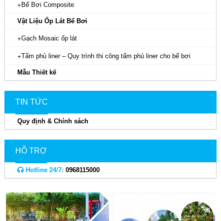
Bể Bơi Composite
Vật Liệu Ốp Lát Bể Bơi
Gạch Mosaic ốp lát
Tấm phủ liner – Quy trình thi công tấm phủ liner cho bể bơi
Mẫu Thiết kế
TIN TỨC
Quy định & Chính sách
HỖ TRỢ
Hotline 24/7:
0968115000