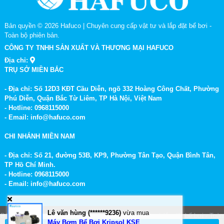
Bản quyền © 2026
Hafuco | Chuyên cung cấp vật tư và lắp đặt bể bơi
-
Toàn bộ phiên bản.
CÔNG TY TNHH SẢN XUẤT VÀ THƯƠNG MẠI HAFUCO
Địa chỉ:
TRỤ SỞ MIỀN BẮC
- Địa chỉ: Số 12D3 KĐT Cầu Diễn, ngõ 332 Hoàng Công Chất, Phường
Phú Diễn, Quận Bắc Từ Liêm, TP Hà Nội, Việt Nam
- Hotline: 0968115000
- Email: info@hafuco.com
CHI NHÁNH MIỀN NAM
- Địa chỉ: Số 21, đường 53B, KP9, Phường Tân Tạo, Quận Bình Tân,
TP Hồ Chí Minh.
- Hotline: 0968115000
- Email: info@hafuco.com
Lê văn hùng (******9236)
vừa mua
Bản quyền © 2026
Hafuco | Chuyên cung cấp vật tư và lắp đặt bể bơi
- Toàn
Máy Bơm Bể Bơi Kripsol KSE
bộ phiên bản.