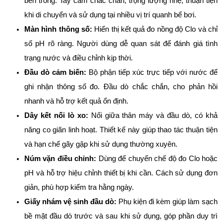
bên trong. Tay cầm chắc chắn, trọng lượng nhẹ, thuận tiện
khi di chuyển và sử dụng tại nhiều vị trí quanh bể bơi.
Màn hình thông số:
Hiển thị kết quả đo nồng độ Clo và chỉ
số pH rõ ràng. Người dùng dễ quan sát để đánh giá tình
trạng nước và điều chỉnh kịp thời.
Đầu dò cảm biến:
Bộ phận tiếp xúc trực tiếp với nước để
ghi nhận thông số đo. Đầu dò chắc chắn, cho phản hồi
nhanh và hỗ trợ kết quả ổn định.
Dây kết nối lò xo:
Nối giữa thân máy và đầu dò, có khả
năng co giãn linh hoạt. Thiết kế này giúp thao tác thuận tiện
và hạn chế gãy gập khi sử dụng thường xuyên.
Núm vặn điều chỉnh:
Dùng để chuyển chế độ đo Clo hoặc
pH và hỗ trợ hiệu chỉnh thiết bị khi cần. Cách sử dụng đơn
giản, phù hợp kiểm tra hằng ngày.
Giấy nhám vệ sinh đầu dò:
Phụ kiện đi kèm giúp làm sạch
bề mặt đầu dò trước và sau khi sử dụng, góp phần duy trì