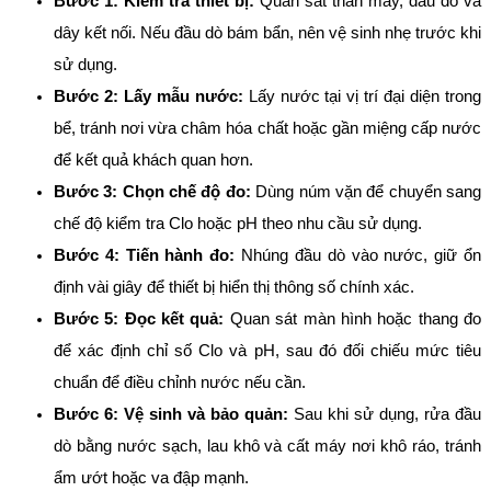
Bước 1: Kiểm tra thiết bị:
Quan sát thân máy, đầu dò và
dây kết nối. Nếu đầu dò bám bẩn, nên vệ sinh nhẹ trước khi
sử dụng.
Bước 2: Lấy mẫu nước:
Lấy nước tại vị trí đại diện trong
bể, tránh nơi vừa châm hóa chất hoặc gần miệng cấp nước
để kết quả khách quan hơn.
Bước 3: Chọn chế độ đo:
Dùng núm vặn để chuyển sang
chế độ kiểm tra Clo hoặc pH theo nhu cầu sử dụng.
Bước 4: Tiến hành đo:
Nhúng đầu dò vào nước, giữ ổn
định vài giây để thiết bị hiển thị thông số chính xác.
Bước 5: Đọc kết quả:
Quan sát màn hình hoặc thang đo
để xác định chỉ số Clo và pH, sau đó đối chiếu mức tiêu
chuẩn để điều chỉnh nước nếu cần.
Bước 6: Vệ sinh và bảo quản:
Sau khi sử dụng, rửa đầu
dò bằng nước sạch, lau khô và cất máy nơi khô ráo, tránh
ẩm ướt hoặc va đập mạnh.