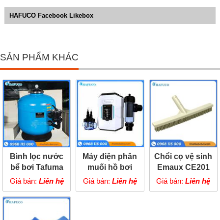
HAFUCO Facebook Likebox
SẢN PHẨM KHÁC
Bình lọc nước
Máy điện phân
Chổi cọ vệ sinh
bể bơi Tafuma
muối hồ bơi
Emaux CE201
TGS
Emaux
Giá bán:
Liên hệ
Giá bán:
Liên hệ
Giá bán:
Liên hệ
CyberSync