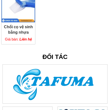
Chổi cọ vệ sinh
bằng nhựa
nhựa ABS cao
Giá bán:
Liên hệ
cấp
ĐỐI TÁC