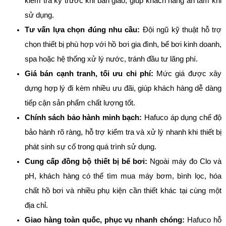
kiểm tra kỹ trước khi bàn giao, giúp khách hàng an tâm khi
sử dụng.
Tư vấn lựa chọn đúng nhu cầu:
Đội ngũ kỹ thuật hỗ trợ
chọn thiết bị phù hợp với hồ bơi gia đình, bể bơi kinh doanh,
spa hoặc hệ thống xử lý nước, tránh đầu tư lãng phí.
Giá bán cạnh tranh, tối ưu chi phí:
Mức giá được xây
dựng hợp lý đi kèm nhiều ưu đãi, giúp khách hàng dễ dàng
tiếp cận sản phẩm chất lượng tốt.
Chính sách bảo hành minh bạch:
Hafuco áp dụng chế độ
bảo hành rõ ràng, hỗ trợ kiểm tra và xử lý nhanh khi thiết bị
phát sinh sự cố trong quá trình sử dụng.
Cung cấp đồng bộ thiết bị bể bơi:
Ngoài máy đo Clo và
pH, khách hàng có thể tìm mua máy bơm, bình lọc, hóa
chất hồ bơi và nhiều phụ kiện cần thiết khác tại cùng một
địa chỉ.
Giao hàng toàn quốc, phục vụ nhanh chóng:
Hafuco hỗ