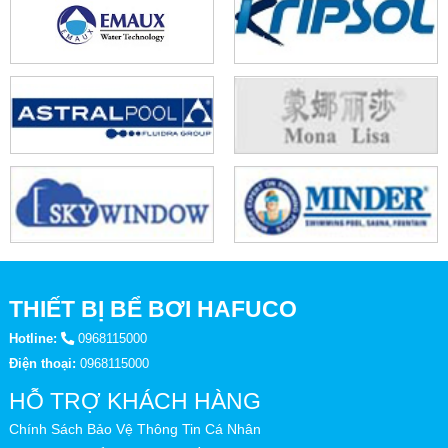
THIẾT BỊ BỂ BƠI HAFUCO
Hotline:
0968115000
Điện thoại:
0968115000
HỖ TRỢ KHÁCH HÀNG
Chính Sách Bảo Vệ Thông Tin Cá Nhân