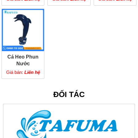
Cá Heo Phun
Nước
Giá bán:
Liên hệ
ĐỐI TÁC