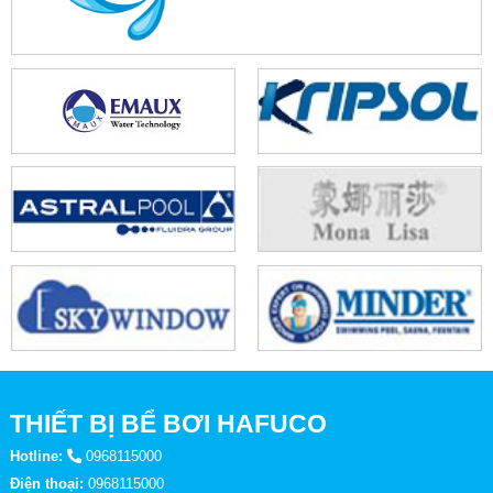
THIẾT BỊ BỂ BƠI HAFUCO
Hotline:
0968115000
Điện thoại:
0968115000