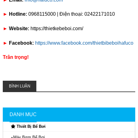
►
Hotline:
0968115000 | Điện thoại: 02422171010
►
Website:
https://thietkebeboi.com/
►
Facebook:
https://www.facebook.com/thietbibeboihafuco
Trân trọng!
BÌNH LUẬN
DANH MỤC
Thiết Bị Bể Bơi
Máy Bơm Bể Bơi