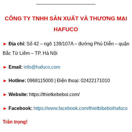
————————————–
CÔNG TY TNHH SẢN XUẤT VÀ THƯƠNG MẠI
HAFUCO
►
Địa chỉ:
Số 42 – ngõ 139/107A – đường Phú Diễn – quận
Bắc Từ Liêm – TP. Hà Nội
►
Email:
info@hafuco.com
►
Hotline:
0968115000 | Điện thoại: 02422171010
►
Website:
https://thietkebeboi.com/
►
Facebook:
https://www.facebook.com/thietbibeboihafuco
Trân trọng!