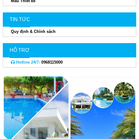
Mẫu Thiết kế
TIN TỨC
Quy định & Chính sách
HỖ TRỢ
Hotline 24/7:
0968115000