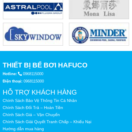
THIẾT BỊ BỂ BƠI HAFUCO
Hotline:
0968115000
Điện thoại:
0968115000
HỖ TRỢ KHÁCH HÀNG
Chính Sách Bảo Vệ Thông Tin Cá Nhân
Chính Sách Đổi Trả – Hoàn Tiền
Chính Sách Giá – Vận Chuyển
Chính Sách Giải Quyết Tranh Chấp – Khiếu Nại
Hướng dẫn mua hàng