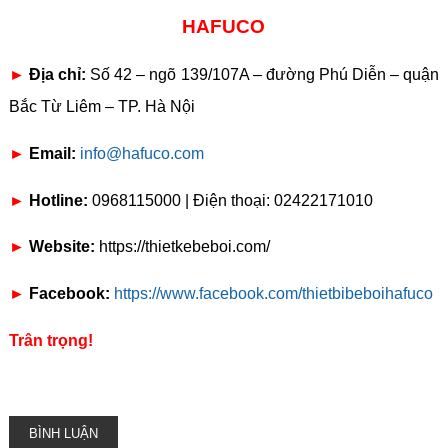
HAFUCO
►
Địa chỉ:
Số 42 – ngõ 139/107A – đường Phú Diễn – quận
Bắc Từ Liêm – TP. Hà Nội
►
Email:
info@hafuco.com
►
Hotline:
0968115000 | Điện thoại: 02422171010
►
Website:
https://thietkebeboi.com/
►
Facebook:
https://www.facebook.com/thietbibeboihafuco
Trân trọng!
BÌNH LUẬN