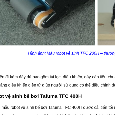
Hình ảnh: Mẫu robot vệ sinh TFC 200H – thươn
ện đi kèm đầy đủ bao gồm túi lọc, điều khiển, dây cáp tiêu c
bảng điều khiển điện tử giúp người sử dụng có thể điều chỉnh d
ot vệ sinh bể bơi Tafuma TFC 400H
à mẫu robot vệ sinh bể bơi Tafuma TFC 400H được cải tiến tố