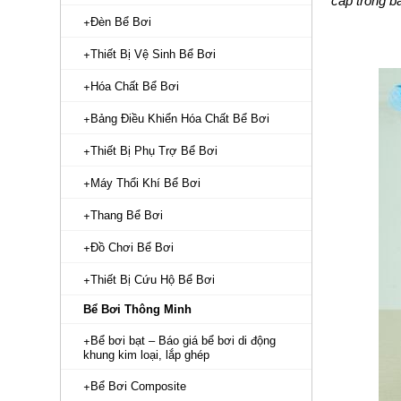
cấp trong bà
Đèn Bể Bơi
Thiết Bị Vệ Sinh Bể Bơi
Hóa Chất Bể Bơi
Bảng Điều Khiển Hóa Chất Bể Bơi
Thiết Bị Phụ Trợ Bể Bơi
Máy Thổi Khí Bể Bơi
Thang Bể Bơi
Đồ Chơi Bể Bơi
Thiết Bị Cứu Hộ Bể Bơi
Bể Bơi Thông Minh
Bể bơi bạt – Báo giá bể bơi di động
khung kim loại, lắp ghép
Bể Bơi Composite