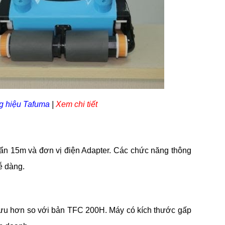
g hiệu Tafuma
|
Xem chi tiết
huẩn 15m và đơn vị điện Adapter. Các chức năng thông
ễ dàng.
i ưu hơn so với bản TFC 200H. Máy có kích thước gấp