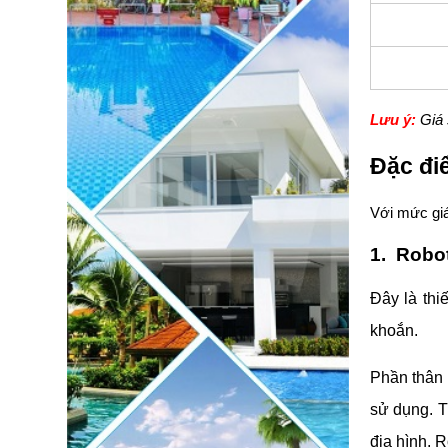
Lưu ý:
Giá 
Đặc đi
Với mức giá
1. Robo
Đây là thi
khoắn.
Phần thân 
sử dụng. T
địa hình. 