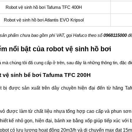
Robot vệ sinh hồ bơi Tafuma TFC 400H
Robot vệ sinh hồ bơi Atlantis EVO Kripsol
sản phẩm chưa bao gồm phí VAT, gọi Hafuco theo số
0968115000
để
ểm nổi bật của robot vệ sinh hồ bơi
 mà chúng tôi đã cung cấp ở trên, sau đây là những thông tin, đặc đ
t vệ sinh bể bơi Tafuma TFC 200H
ết bị được sản xuất trên dây chuyền hiện đại đến từ hãng Taf
vỏ được làm từ chất liệu nhựa tổng hợp cao cấp và phun sơn t
hiết kế nhỏ gọn, hiện đại, bánh xe bằng xốp giúp tiếp xúc với b
Robot có lưu lượng hoạt động 20m3/h và di chuyển max đạt 15m. 