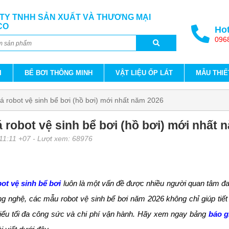
TY TNHH SẢN XUẤT VÀ THƯƠNG MẠI
CO
Hot
096
I
BỂ BƠI THÔNG MINH
VẬT LIỆU ỐP LÁT
MẪU THIẾ
á robot vệ sinh bể bơi (hồ bơi) mới nhất năm 2026
 robot vệ sinh bể bơi (hồ bơi) mới nhất 
11:11 +07
- Lượt xem: 68976
ot vệ sinh bể bơi
luôn là một vấn đề được nhiều người quan tâm đan
g nghệ, các mẫu robot vệ sinh bể bơi năm 2026 không chỉ giúp tiết
hiểu tối đa công sức và chi phí vận hành. Hãy xem ngay bảng
báo g