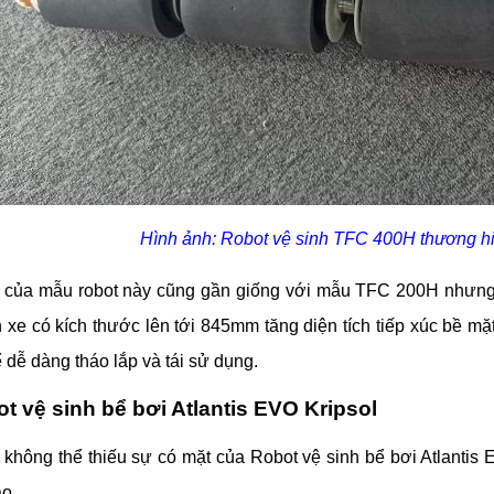
Hình ảnh: Robot vệ sinh TFC 400H thương h
 của mẫu robot này cũng gần giống với mẫu TFC 200H nhưng 
 xe có kích thước lên tới 845mm tăng diện tích tiếp xúc bề mặt.
 dễ dàng tháo lắp và tái sử dụng.
t vệ sinh bể bơi Atlantis EVO Kripsol
 không thể thiếu sự có mặt của Robot vệ sinh bể bơi Atlantis E
ao.