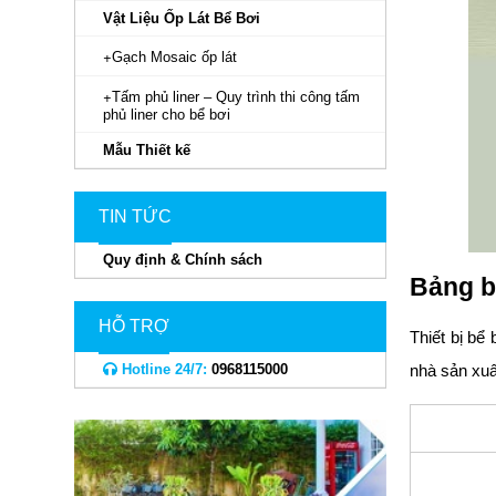
Vật Liệu Ốp Lát Bể Bơi
Gạch Mosaic ốp lát
Tấm phủ liner – Quy trình thi công tấm
phủ liner cho bể bơi
Mẫu Thiết kế
TIN TỨC
Quy định & Chính sách
Bảng b
HỖ TRỢ
Thiết bị bể
Hotline 24/7:
0968115000
nhà sản xuấ