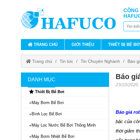
CÔNG 
HAFU
TRANG CHỦ
GIỚI THIỆU
THIẾT BỊ BỂ BƠ
Trang chủ
Tin tức
Tin Chuyên Nghành
Báo gi
Báo giá
DANH MỤC
23/10/2020 
Thiết Bị Bể Bơi
Máy Bơm Bể Bơi
Báo giá rob
Bình Lọc Bể Bơi
bậc của côn
Máy Lọc Nước Bể Bơi Thông Minh
thời giảm t
Máy Bơm Nhiệt Bể Bơi