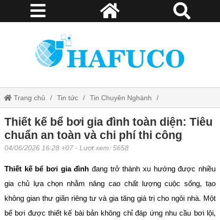
Trang chủ
Tin tức
Tin Chuyên Nghành
Thiết kế bể bơi gia đình toàn diện: Tiêu chuẩn an toàn và chi phí thi
Thiết kế bể bơi gia đình toàn diện: Tiêu
chuẩn an toàn và chi phí thi công
công
04/06/2026 16:28 +07
- Lượt xem: 5658
Thiết kế bể bơi gia đình
đang trở thành xu hướng được nhiều
gia chủ lựa chọn nhằm nâng cao chất lượng cuộc sống, tạo
không gian thư giãn riêng tư và gia tăng giá trị cho ngôi nhà. Một
bể bơi được thiết kế bài bản không chỉ đáp ứng nhu cầu bơi lội,