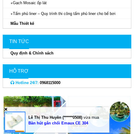
Gạch Mosaic ốp lát
Tấm phủ liner – Quy trình thi công tấm phủ liner cho bể bơi
Mẫu Thiết kế
TIN TỨC
Quy định & Chính sách
HỖ TRỢ
Hotline 24/7:
0968115000
Lê Thị Thu Huyền (******0508)
vừa mua
Bàn hút gắn chổi Emaux CE 304