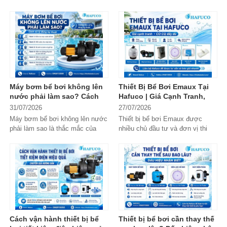
yếu tố quan trọng nhưng thường
thấy, việc sử dụng hai máy bơm
bị bỏ...
chạy song...
Máy bơm bể bơi không lên
Thiết Bị Bể Bơi Emaux Tại
nước phải làm sao? Cách
Hafuco | Giá Cạnh Tranh,
xử lý đúng kỹ thuật
CO CQ Đầy Đủ
31/07/2026
27/07/2026
Máy bơm bể bơi không lên nước
Thiết bị bể bơi Emaux được
phải làm sao là thắc mắc của
nhiều chủ đầu tư và đơn vị thi
nhiều người khi hệ thống tuần
công lựa chọn nhờ chất lượng
hoàn...
ổn...
Cách vận hành thiết bị bể
Thiết bị bể bơi cần thay thế