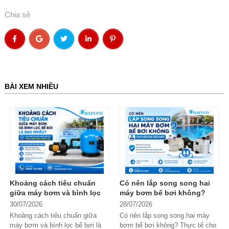
Chia sẻ
BÀI XEM NHIỀU
Khoảng cách tiêu chuẩn
Có nên lắp song song hai
giữa máy bơm và bình lọc
máy bơm bể bơi không?
bể bơi là bao nhiêu?
Chuyên gia giải đáp
30/07/2026
28/07/2026
Khoảng cách tiêu chuẩn giữa
Có nên lắp song song hai máy
máy bơm và bình lọc bể bơi là
bơm bể bơi không? Thực tế cho