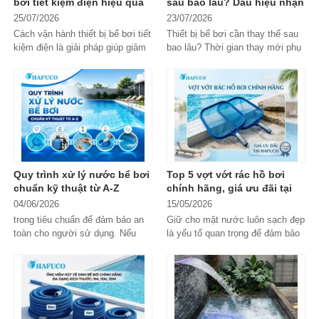
bơi tiết kiệm điện hiệu quả
sau bao lâu? Dấu hiệu nhận
[Chuyên gia hướng dẫn]
biết
25/07/2026
23/07/2026
Cách vận hành thiết bị bể bơi tiết
Thiết bị bể bơi cần thay thế sau
kiệm điện là giải pháp giúp giảm
bao lâu? Thời gian thay mới phụ
chi phí vận hành, kéo dài...
thuộc vào từng loại thiết bị,...
Quy trình xử lý nước bể bơi
Top 5 vợt vớt rác hồ bơi
chuẩn kỹ thuật từ A-Z
chính hãng, giá ưu đãi tại
Hafuco
04/06/2026
15/05/2026
trong tiêu chuẩn để đảm bảo an
Giữ cho mặt nước luôn sạch đẹp
toàn cho người sử dụng. Nếu
là yếu tố quan trọng để đảm bảo
không được xử lý đúng cách,
thẩm mỹ, an toàn và chất...
nước...