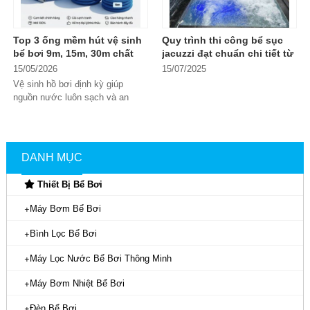
Top 3 ống mềm hút vệ sinh
Quy trình thi công bể sục
bể bơi 9m, 15m, 30m chất
jacuzzi đạt chuẩn chi tiết từ
lượng tốt
A -> Z
15/05/2026
15/07/2025
Vệ sinh hồ bơi định kỳ giúp
nguồn nước luôn sạch và an
toàn khi sử dụng. Trong đó, ống
Thi công bể sục Jacuzzi
là quá
mềm hút...
trình biến không gian sống của
bạn thành một ốc đảo thư giãn
DANH MỤC
đẳng cấp, nơi những bọt khí
Thiết Bị Bể Bơi
massage tác động vào cơ thể,
giúp xua tan mọi mệt mỏi. Vậy
Máy Bơm Bể Bơi
quy trình thi công hồ bơi Jacuzzi
Bình Lọc Bể Bơi
như thế nào? Cùng Hafuco đi tìm
hiểu ngay thông tin trong bài viết
Máy Lọc Nước Bể Bơi Thông Minh
này.
Máy Bơm Nhiệt Bể Bơi
Đèn Bể Bơi