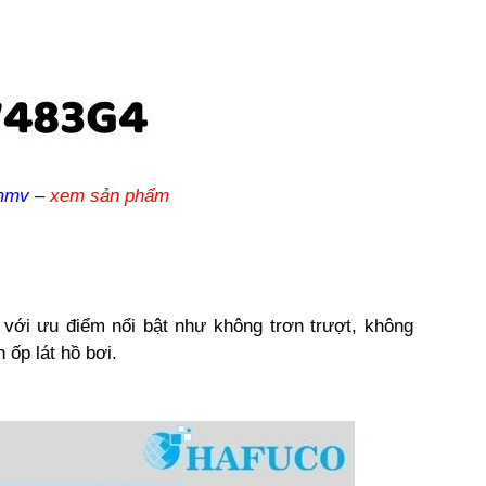
mmv –
xem sản phẩm
ới ưu điểm nổi bật như không trơn trượt, không
 ốp lát hồ bơi.