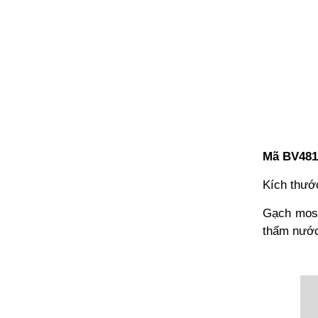
Mã BV48
Kích thư
Gạch mosa
thấm nước,