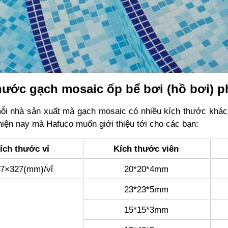
hước gạch mosaic ốp bể bơi (hồ bơi) p
ỗi nhà sản xuất mà gạch mosaic có nhiều kích thước khác
hiện nay mà Hafuco muốn giới thiệu tới cho các bạn:
ích thước vỉ
Kích thước viên
7×327(mm)/vỉ
20*20*4mm
23*23*5mm
15*15*3mm