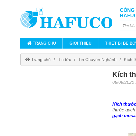
CÔNG 
HAFU
TRANG CHỦ
GIỚI THIỆU
THIẾT BỊ BỂ BƠ
Trang chủ
Tin tức
Tin Chuyên Nghành
Kích 
Kích t
05/09/2020
Kích thước
thước gạch 
gạch mosai