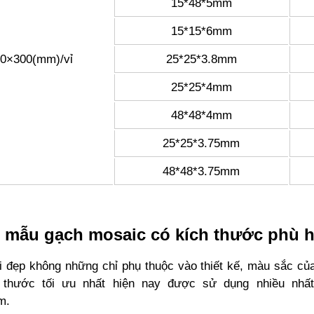
15*48*5mm
15*15*6mm
0×300(mm)/vỉ
25*25*3.8mm
25*25*4mm
48*48*4mm
25*25*3.75mm
48*48*3.75mm
 mẫu gạch mosaic có kích thước phù 
i đẹp không những chỉ phụ thuộc vào thiết kế, màu sắc củ
h thước tối ưu nhất hiện nay được sử dụng nhiều nh
m.