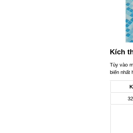
Kích t
Tùy vào m
biến nhất 
K
32