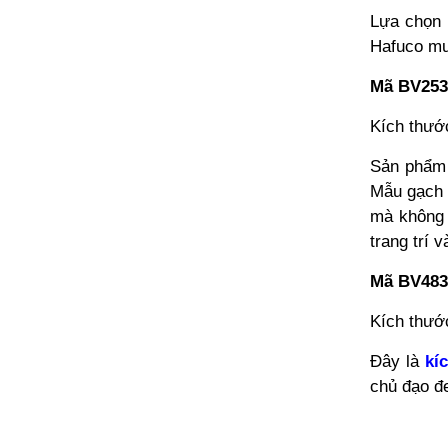
Lựa chọn 
Hafuco mu
Mã BV25
Kích thư
Sản phẩm 
Mẫu gạch n
mà không
trang trí v
Mã BV48
Kích thư
Đây là
kí
chủ đạo đe