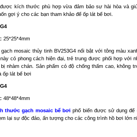
được kích thước phù hợp vừa đảm bảo sự hài hòa và giú
ốn gợi ý cho các bạn tham khảo để ốp lát bể bơi.
3G4
ớc 25*25*4mm
gạch mosaic thủy tinh BV253G4 nổi bật với tông màu xanh
ày có phong cách hiện đại, trẻ trung được phối hợp với nh
 bị nhàm chán.
Sản phẩm có độ chống thấm cao, không trơ
à ốp lát bể bơi
3G4
ớc 48*48*4mm
ch thước gạch mosaic bể bơi
phổ biến được sử dụng để 
m lại sự độc đáo, ấn tượng cho các công trình hồ bơi lớn n