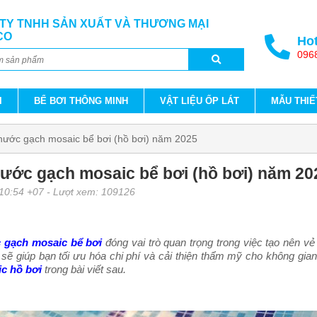
TY TNHH SẢN XUẤT VÀ THƯƠNG MẠI
CO
Hot
096
I
BỂ BƠI THÔNG MINH
VẬT LIỆU ỐP LÁT
MẪU THIẾ
thước gạch mosaic bể bơi (hồ bơi) năm 2025
hước gạch mosaic bể bơi (hồ bơi) năm 20
 10:54 +07
- Lượt xem: 109126
 gạch mosaic bể bơi
đóng vai trò quan trọng trong việc tạo nên 
sẽ giúp bạn tối ưu hóa chi phí và cải thiện thẩm mỹ cho không gian
c hồ bơi
trong bài viết sau.