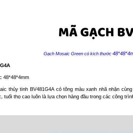
48*48*4
Gạch Mosaic Green có kích thước
1G4A
ớc 48*48*4mm
ic thủy tinh BV481G4A có tông màu xanh nhã nhặn cùng v
 tuổi thọ cao luôn là lựa chọn hàng đầu trong các công trình