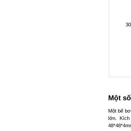
30
Một số
Một bể bơ
lớn. Kíc
48*48*4m