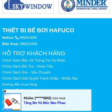
THIẾT BỊ BỂ BƠI HAFUCO
Hotline:
0968115000
Điện thoại:
0968115000
HỖ TRỢ KHÁCH HÀNG
Chính Sách Bảo Vệ Thông Tin Cá Nhân
Chính Sách Đổi Trả – Hoàn Tiền
Chính Sách Giá – Vận Chuyển
Chính Sách Giải Quyết Tranh Chấp – Khiếu Nại
Hướng dẫn mua hàng
Hướng dẫn thanh toán
Câu hỏi thường gặp
Khiêm (******6842)
vừa mua
HOT NEWS
Tăng Đơ Và Móc Neo Phao
Báo giá thiết bị bể bơi