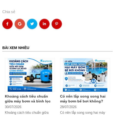
Chia sẻ
BÀI XEM NHIỀU
Khoảng cách tiêu chuẩn
Có nên lắp song song hai
giữa máy bơm và bình lọc
máy bơm bể bơi không?
bể bơi là bao nhiêu?
Chuyên gia giải đáp
30/07/2026
28/07/2026
Khoảng cách tiêu chuẩn giữa
Có nên lắp song song hai máy