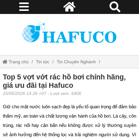
Trang chủ
Tin tức
Tin Chuyên Nghành
Top 5 vợt vớt rác hồ bơi chính hãng, giá ưu đãi tại Hafuco
Top 5 vợt vớt rác hồ bơi chính hãng,
giá ưu đãi tại Hafuco
15/05/2026 14:26 +07
- Lượt xem: 6406
Giữ cho mặt nước luôn sạch đẹp là yếu tố quan trọng để đảm bảo
thẩm mỹ, an toàn và chất lượng vận hành của hồ bơi. Lá cây, côn
trùng, rác nổi hay cặn bẩn nếu không được xử lý thường xuyên
sẽ ảnh hưởng đến hệ thống lọc và trải nghiệm người sử dụng. Vì