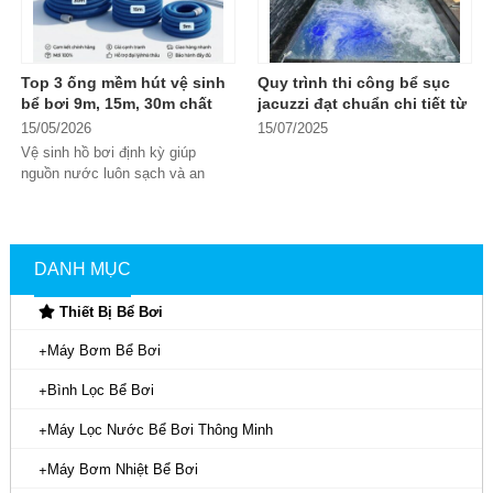
Top 3 ống mềm hút vệ sinh
Quy trình thi công bể sục
bể bơi 9m, 15m, 30m chất
jacuzzi đạt chuẩn chi tiết từ
lượng tốt
A -> Z
15/05/2026
15/07/2025
Vệ sinh hồ bơi định kỳ giúp
nguồn nước luôn sạch và an
toàn khi sử dụng. Trong đó, ống
Thi công bể sục Jacuzzi
là quá
mềm hút...
trình biến không gian sống của
bạn thành một ốc đảo thư giãn
DANH MỤC
đẳng cấp, nơi những bọt khí
Thiết Bị Bể Bơi
massage tác động vào cơ thể,
giúp xua tan mọi mệt mỏi. Vậy
Máy Bơm Bể Bơi
quy trình thi công hồ bơi Jacuzzi
Bình Lọc Bể Bơi
như thế nào? Cùng Hafuco đi tìm
hiểu ngay thông tin trong bài viết
Máy Lọc Nước Bể Bơi Thông Minh
này.
Máy Bơm Nhiệt Bể Bơi