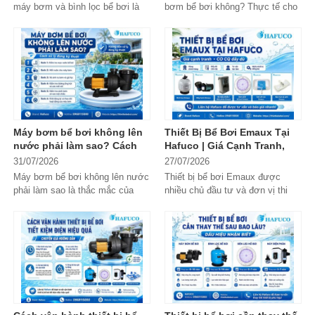
máy bơm và bình lọc bể bơi là
bơm bể bơi không? Thực tế cho
yếu tố quan trọng nhưng thường
thấy, việc sử dụng hai máy bơm
bị bỏ...
chạy song...
Máy bơm bể bơi không lên
Thiết Bị Bể Bơi Emaux Tại
nước phải làm sao? Cách
Hafuco | Giá Cạnh Tranh,
xử lý đúng kỹ thuật
CO CQ Đầy Đủ
31/07/2026
27/07/2026
Máy bơm bể bơi không lên nước
Thiết bị bể bơi Emaux được
phải làm sao là thắc mắc của
nhiều chủ đầu tư và đơn vị thi
nhiều người khi hệ thống tuần
công lựa chọn nhờ chất lượng
hoàn...
ổn...