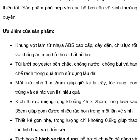
thiện tốt. Sản phẩm phù hợp với các hồ bơi cần vệ sinh thường
xuyên.
Ưu điểm của sản phẩm:
Khung vợt làm từ nhựa ABS cao cấp, dày dặn, chịu lực tốt
và chống ăn mòn bởi hóa chất hồ bơi
Túi lưới polyester bền chắc, chống nước, chống bụi và hạn
chế rách trong quá trình sử dụng lâu dài
Mắt lưới nhỏ 1 x 2mm giúp giữ lại lá cây, tóc rụng, côn
trùng và cả rác vụn li ti hiệu quả
Kích thước miệng rộng khoảng 45 x 25cm, lòng lưới sâu
35cm giúp gom được nhiều rác hơn trong một lần vệ sinh
Thiết kế gọn nhẹ, trọng lượng chỉ khoảng 0,8kg giúp thao
tác linh hoạt và ít tốn sức
Tích hợp
2 bánh xe tiện dụng
, hỗ trợ di chuyển dễ dàng và