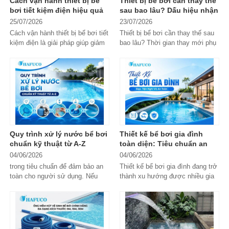
Cách vận hành thiết bị bể
Thiết bị bể bơi cần thay thế
bơi tiết kiệm điện hiệu quả
sau bao lâu? Dấu hiệu nhận
[Chuyên gia hướng dẫn]
biết
25/07/2026
23/07/2026
Cách vận hành thiết bị bể bơi tiết
Thiết bị bể bơi cần thay thế sau
kiệm điện là giải pháp giúp giảm
bao lâu? Thời gian thay mới phụ
chi phí vận hành, kéo dài...
thuộc vào từng loại thiết bị,...
Quy trình xử lý nước bể bơi
Thiết kế bể bơi gia đình
chuẩn kỹ thuật từ A-Z
toàn diện: Tiêu chuẩn an
toàn và chi phí thi công
04/06/2026
04/06/2026
trong tiêu chuẩn để đảm bảo an
Thiết kế bể bơi gia đình đang trở
toàn cho người sử dụng. Nếu
thành xu hướng được nhiều gia
không được xử lý đúng cách,
chủ lựa chọn nhằm nâng cao
nước...
chất...