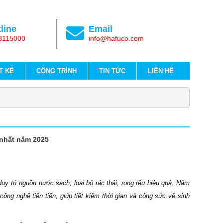
line
Email
8115000
info@hafuco.com
T KẾ
CÔNG TRÌNH
TIN TỨC
LIÊN HỆ
 nhất năm 2025
uy trì nguồn nước sạch, loại bỏ rác thải, rong rêu hiệu quả. Năm
công nghệ tiên tiến, giúp tiết kiệm thời gian và công sức vệ sinh
P 3
máy hút cặn hồ bơi
tốt nhất, được đánh giá cao về hiệu suất,
á ngay.