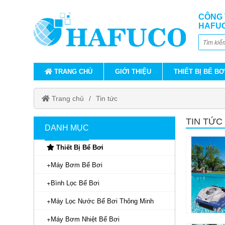
CÔNG 
HAFU
TRANG CHỦ
GIỚI THIỆU
THIẾT BỊ BỂ BƠ
Trang chủ
Tin tức
TIN TỨC
DANH MỤC
Thiết Bị Bể Bơi
Máy Bơm Bể Bơi
Bình Lọc Bể Bơi
Máy Lọc Nước Bể Bơi Thông Minh
Máy Bơm Nhiệt Bể Bơi