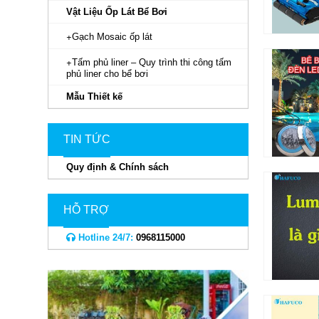
Vật Liệu Ốp Lát Bể Bơi
Gạch Mosaic ốp lát
Tấm phủ liner – Quy trình thi công tấm
phủ liner cho bể bơi
Mẫu Thiết kế
TIN TỨC
Quy định & Chính sách
HỖ TRỢ
Hotline 24/7:
0968115000