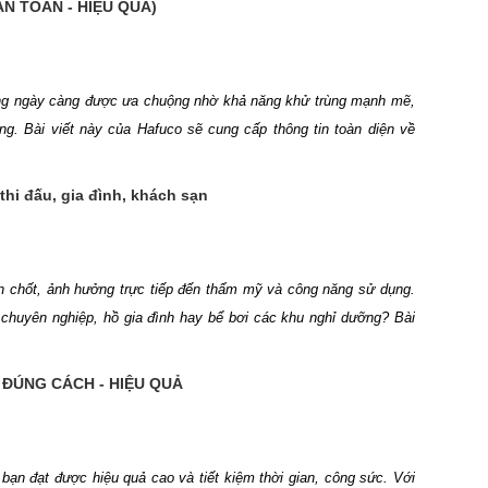
(AN TOÀN - HIỆU QUẢ)
g ngày càng được ưa chuộng nhờ khả năng khử trùng mạnh mẽ,
g. Bài viết này của Hafuco sẽ cung cấp thông tin toàn diện về
o gồm cách thức hoạt động và hướng dẫn ứng dụng thực tế để đảm
ểu ngay thông tin dưới đây.
thi đấu, gia đình, khách sạn
en chốt, ảnh hưởng trực tiếp đến thẩm mỹ và công năng sử dụng.
 chuyên nghiệp, hồ gia đình hay bể bơi các khu nghỉ dưỡng? Bài
 nghiệp của Hafuco
sẽ cung cấp thông tin
kích thước hồ bơi tiêu
 bảo tối ưu công năng và thẩm mỹ. Hãy tìm hiểu ngay thông tin.
i ĐÚNG CÁCH - HIỆU QUẢ
bạn đạt được hiệu quả cao và tiết kiệm thời gian, công sức. Với