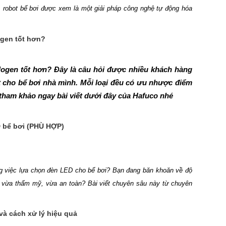
, robot bể bơi được xem là một giải pháp công nghệ tự động hóa
ộng rãi trong nhiều loại hình hồ bơi, từ bể gia đình đến các công
 vệ sinh dễ dàng hơn. Mời bạn xem ngay cách
sử dụn
g
robot vệ
ogen tốt hơn?
ướng dẫn trong bài viết dưới đây.
logen tốt hơn? Đây là câu hỏi được nhiều khách hàng
ặt cho bể bơi nhà mình. Mỗi loại đều có ưu nhược điểm
ãy tham khảo ngay bài viết dưới đây của Hafuco nhé
D bể bơi (PHÙ HỢP)
ong việc lựa chọn đèn LED cho bể bơi? Bạn đang băn khoăn về độ
, vừa thẩm mỹ, vừa an toàn? Bài viết chuyên sâu này từ chuyên
 dẫn bạn chọn chỉ số lumen đèn LED bể bơi chuẩn xác nhất. Cùng
ho hồ bơi phù hợp.
và cách xử lý hiệu quả