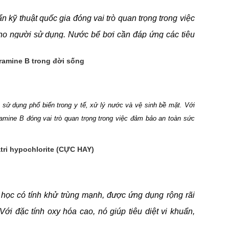
 kỹ thuật quốc gia đóng vai trò quan trọng trong việc
ho người sử dụng. Nước bể bơi cần đáp ứng các tiêu
ộ trong, vi sinh vật và kim loại nặng để hạn chế rủi ro
ramine B trong đời sống
ồ bơi
được Bộ Văn hóa Thể thao và Du lịch quy định
p nhật trong bài viết dưới đây. Tìm hiểu ngay thông
sử dụng phổ biến trong y tế, xử lý nước và vệ sinh bề mặt. Với
oramine B đóng vai trò quan trọng trong việc đảm bảo an toàn sức
u thông tin chi tiết hơn trong bài viết này.
tri hypochlorite (CỰC HAY)
học có tính khử trùng mạnh, được ứng dụng rộng rãi
Với đặc tính oxy hóa cao, nó giúp tiêu diệt vi khuẩn,
c khỏe và môi trường. Vậy Sodium Hypochlorite là gì?