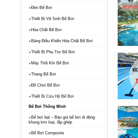
Đèn Bể Bơi
Thiết Bị Vệ Sinh Bể Bơi
Hóa Chất Bể Bơi
Bảng Điều Khiển Hóa Chất Bể Bơi
Thiết Bị Phụ Trợ Bể Bơi
Máy Thổi Khí Bể Bơi
Thang Bể Bơi
Đồ Chơi Bể Bơi
Thiết Bị Cứu Hộ Bể Bơi
Bể Bơi Thông Minh
Bể bơi bạt – Báo giá bể bơi di động
khung kim loại, lắp ghép
Bể Bơi Composite