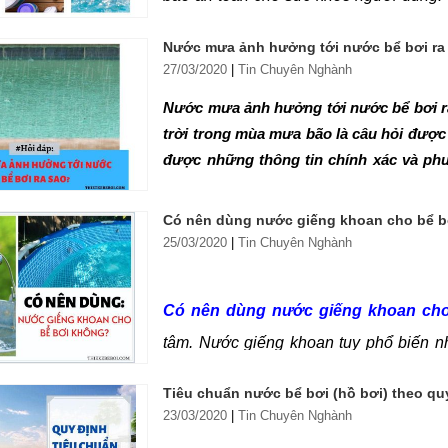
thuật chuyên môn và các sản phẩm chu
Nước mưa ảnh hưởng tới nước bể bơi ra 
nước bể bơi của Hafuco sẽ hướng dẫ
27/03/2020
|
Tin Chuyên Nghành
hiểu ngay nội dung dưới đây.
Nước mưa ảnh hưởng tới nước bể bơi ra 
trời trong mùa mưa bão là câu hỏi được
được những thông tin chính xác và ph
viết dưới đây.
Có nên dùng nước giếng khoan cho bể bơ
25/03/2020
|
Tin Chuyên Nghành
Có nên dùng nước giếng khoan cho
tâm. Nước giếng khoan tuy phổ biến nh
kim loại nặng, vi khuẩn và tạp chất gây
Tiêu chuẩn nước bể bơi (hồ bơi) theo qu
sử dụng không và cách xử lý nước giến
23/03/2020
|
Tin Chuyên Nghành
các chuyên gia xử lý nước bể bơi của H