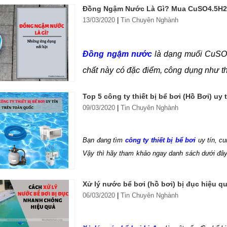
Đồng Ngậm Nước Là Gì? Mua CuSO4.5H2O
Cách sử dụng và ứng dụng ra sao? Tìm 
13/03/2020
|
Tin Chuyên Nghành
viết này.
Đồng ngậm nước
là dạng muối CuSO4 
chất này có đặc điểm, công dụng như t
tiết trong bài viết dưới đây đây nhé!
Top 5 công ty thiết bị bể bơi (Hồ Bơi) uy 
09/03/2020
|
Tin Chuyên Nghành
Bạn đang tìm
công ty thiết bị bể bơi
uy tín, cu
Vậy thì hãy tham khảo ngay danh sách dưới đây 
khách hàng.
Xử lý nước bể bơi (hồ bơi) bị đục hiệu q
06/03/2020
|
Tin Chuyên Nghành