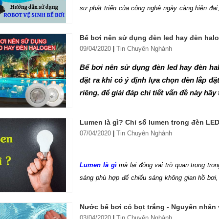
sự phát triển của công nghệ ngày càng hiện đại
tiên tiến, ngày càng được ưa chuộng và sử dụng r
trình lớn, giúp con người thực hiện công việc
Bể bơi nên sử dụng đèn led hay đèn hal
sinh hồ bơi
chuẩn được thiết bị bể bơi Hafuco h
09/04/2020
|
Tin Chuyên Nghành
Bể bơi nên sử dụng đèn led hay đèn ha
đặt ra khi có ý định lựa chọn đèn lắp đ
riêng, để giải đáp chi tiết vấn đề này h
Lumen là gì? Chỉ số lumen trong đèn LE
07/04/2020
|
Tin Chuyên Nghành
Lumen là gì
mà lại đóng vai trò quan trọng tr
sáng phù hợp để chiếu sáng không gian hồ bơi
gia sẽ giải thích cặn kẽ lumen là gì và hướng
Hafuco khám phá về lumen để để lựa chọn đèn c
Nước bể bơi có bọt trắng - Nguyên nhân 
03/04/2020
|
Tin Chuyên Nghành