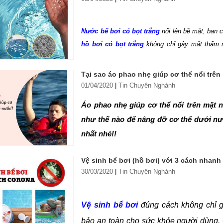
Nước bể bơi có bọt trắng
nổi lên bề mặt, bạn c
hồ bơi có bọt trắng
không chỉ gây mất thẩm m
chuyên gia xử lý nước bể bơi của Hafuco sẽ gi
xử lý tình trạng bọt trắng hiệu quả nhất. Tìm hiể
Tại sao áo phao nhẹ giúp cơ thể nổi trê
01/04/2020
|
Tin Chuyên Nghành
Áo phao nhẹ giúp cơ thể nổi trên mặt n
như thế nào để nâng đỡ cơ thể dưới nướ
nhất nhé!!
Vệ sinh bể bơi (hồ bơi) với 3 cách nhan
30/03/2020
|
Tin Chuyên Nghành
Vệ sinh bể bơi
đúng cách không chỉ g
bảo an toàn cho sức khỏe người dùng. Q