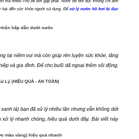
ến mà nhiều chủ bể bơi gặp phải. Nước bể bơi đục không chỉ ảnh
 hại đến sức khỏe người sử dụng. Để
xử lý nước hồ bơi bị đục
ên nhân và áp dụng các phương pháp xử lý đúng cách là vô cùng
ể duy trì chất lượng nước bể bơi luôn trong sạch và an toàn cho
ui nhộn hấp dẫn dưới nước
iết dưới đây.
ng lại niềm vui mà còn giúp rèn luyện sức khỏe, tăng
iệp và gia đình. Để cho buổi dã ngoại thêm sôi động,
cực hấp dẫn, phù hợp cho cả trẻ em và người lớn. Từ
Xử Lý (HIỆU QUẢ - AN TOÀN)
 đồng đội, mỗi hoạt động đều mang lại trải nghiệm thú
bể bơi thành sân chơi tràn đầy niềm vui!
xanh lá) bạn đã xử lý nhiều lần nhưng vẫn không dứt
 xử lý nhanh chóng, hiệu quả dưới đây. Bài viết này
a các chuyên gia xử lý nước bể bơi đã kiểm chứng.
ước màu vàng) hiệu quả nhanh