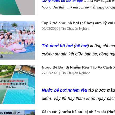
Xử lý nước bể bơi bị đục
là một vấn đề phổ bi
hưởng đến thẩm mỹ mà còn tiềm ẩn nguy cơ gây
hiệu quả nhanh và an toàn, việc xác định nguy
quan trọng. Hãy tìm hiểu ngay cách khắc phục đ
Top 7 trò chơi hồ bơi (bể bơi) cực kỳ v
người sử dụng được Hafuco cung cấp trong bài v
02/03/2020
|
Tin Chuyên Nghành
Trò chơi hồ bơi
(
bể bơi
) không chỉ ma
cường sự gắn kết giữa bạn bè, đồng ngh
hãy thử ngay top 7 trò chơi dưới nước 
Nước Bể Bơi Bị Nhiễm Rêu Tảo Và Cách 
những trò chơi đối kháng đến thử thách
27/02/2020
|
Tin Chuyên Nghành
vị. Cùng Hafuco khám phá ngay để biến 
Nước bể bơi nhiễm rêu
tảo (nước màu 
điểm. Vậy thì hãy tham khảo ngay cách
Hafuco chia sẻ dựa trên kinh nghiệm củ
Cách xử lý nước bể bơi bị nhiễm sắt (N