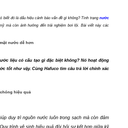
ó biết đó là dấu hiệu cảnh báo vấn đề gì không? Tình trạng
nước
ỹ mà còn ảnh hưởng đến trải nghiệm bơi lội. Bài viết này các
úp bạn khám phá nguyên nhân gốc rễ và hướng dẫn chi tiết cách
u ngay để trả lại làn nước trong xanh cho bể bơi của bạn.
n mặt nước dễ hơn
ước liệu có cấu tạo gì đặc biệt không? Nó hoạt động
c tốt như vậy. Cùng Hafuco tìm câu trả lời chính xác
h chóng hiệu quả
iúp duy trì nguồn nước luôn trong sạch mà còn đảm
uy trình vệ sinh hiệu quả đòi hỏi sự kết hợp giữa kỹ