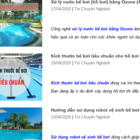
Xử lý nước bể bơi (hồ bơi) bằng Ozone 
17/04/2020
|
Tin Chuyên Nghành
Công nghệ
xử lý nước bể bơi bằng Ozone
đan
hiệu quả và an toàn cho sức khỏe người sử dụn
công nghệ xử lý nước hồ bơi tiên tiến này, ba
bảo bể bơi của bạn luôn sạch và an toàn. Tìm hi
Kích thước bể bơi tiêu chuẩn cho hồ bơi 
15/04/2020
|
Tin Chuyên Nghành
Kích thước bể bơi tiêu chuẩn
đóng vai trò th
Bạn đang ấp ủ dự định xây dựng hồ bơi thi đấu
viết này các chuyên gia thiết bị bể bơi chuyên
chuẩn
chi tiết, áp dụng cho từng loại hình, đảm
Hướng dẫn sử dụng robot vệ sinh bể bơ
13/04/2020
|
Tin Chuyên Nghành
Sử dụng robot vệ sinh bể bơi
đúng cách giúp 