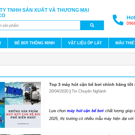
TY TNHH SẢN XUẤT VÀ THƯƠNG MẠI
CO
Hot
096
I
BỂ BƠI THÔNG MINH
VẬT LIỆU ỐP LÁT
MẪU THIẾ
Top 3 máy hút cặn bể bơi chính hãng tốt
20/04/2020
|
Tin Chuyên Nghành
Lựa chọn
máy hút cặn bể bơi
chất lượng giúp d
2025, thị trường có nhiều mẫu máy hiện đại với 
bể bơi. Thiết bị bể bơi Hafuco sẽ giới thiệu TO
độ bền và tính năng trong bài viết này. Khám ph