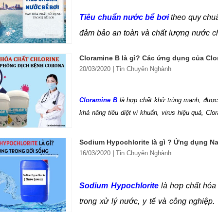
thông tin.
Tiêu chuẩn nước bể bơi
theo quy chuẩn
đảm bảo an toàn và chất lượng nước c
chí nghiêm ngặt về độ pH, nồng độ clo, đ
Cloramine B là gì? Các ứng dụng của Clo
cho sức khỏe. Vậy
tiêu chuẩn nước h
20/03/2020
|
Tin Chuyên Nghành
như thế nào? Tất cả sẽ được Hafuco cậ
tin.
Cloramine B
là hợp chất khử trùng mạnh, được 
khả năng tiêu diệt vi khuẩn, virus hiệu quả, Cl
khỏe và môi trường sống. Hãy cùng Hafuco tìm hiể
Sodium Hypochlorite là gì ? Ứng dụng Na
16/03/2020
|
Tin Chuyên Nghành
Sodium Hypochlorite
là hợp chất hóa 
trong xử lý nước, y tế và công nghiệp. 
virus hiệu quả, đảm bảo an toàn cho sứ