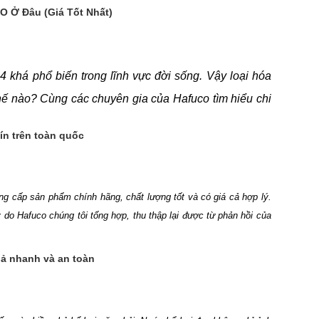
 Ở Đâu (Giá Tốt Nhất)
hiểu ngay thông tin được Hafuco cung cấp trong bài
khá phổ biến trong lĩnh vực đời sống. Vậy loại hóa
hế nào? Cùng các chuyên gia của Hafuco tìm hiểu chi
tín trên toàn quốc
ng cấp sản phẩm chính hãng, chất lượng tốt và có giá cả hợp lý.
do Hafuco chúng tôi tổng hợp, thu thập lại được từ phản hồi của
uả nhanh và an toàn