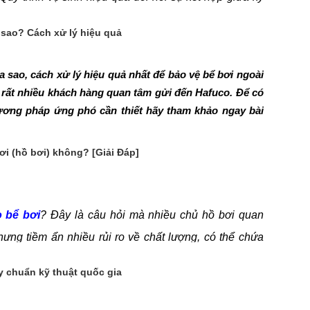
yên dụng. Trong bài viết này các chuyên gia xử lý
sao? Cách xử lý hiệu quả
n bạn 3 cách
vệ sinh hồ bơi
hiệu quả nhất. Hãy tìm
sao, cách xử lý hiệu quả nhất để bảo vệ bể bơi ngoài
 rất nhiều khách hàng quan tâm gửi đến Hafuco. Để có
ương pháp ứng phó cần thiết hãy tham khảo ngay bài
i (hồ bơi) không? [Giải Đáp]
 bể bơi
? Đây là câu hỏi mà nhiều chủ hồ bơi quan
ưng tiềm ẩn nhiều rủi ro về chất lượng, có thể chứa
 ảnh hưởng đến sức khỏe và thiết bị bể bơi. Vậy có nên
y chuẩn kỹ thuật quốc gia
g khoan thế nào để đảm bảo an toàn? Tất cả sẽ được
afuco giải đáp trong bài viết này. Hãy tìm hiểu ngay