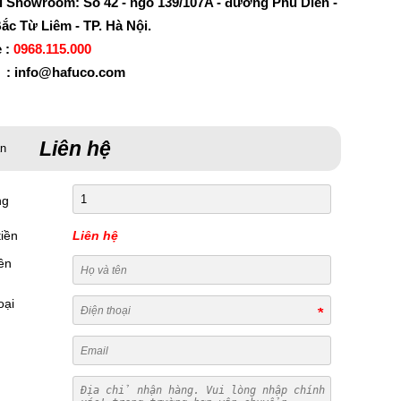
ỉ Showroom: Số 42 - ngõ 139/107A - đường Phú Diễn -
ắc Từ Liêm - TP. Hà Nội.
e :
0968.115.000
 : info@hafuco.com
Liên hệ
án
ng
iền
Liên hệ
ên
oại