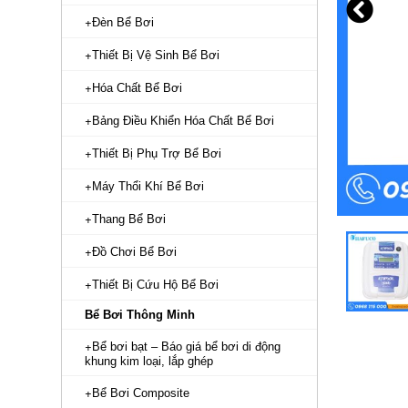
Đèn Bể Bơi
Thiết Bị Vệ Sinh Bể Bơi
Hóa Chất Bể Bơi
Bảng Điều Khiển Hóa Chất Bể Bơi
Thiết Bị Phụ Trợ Bể Bơi
Máy Thổi Khí Bể Bơi
Thang Bể Bơi
Đồ Chơi Bể Bơi
Thiết Bị Cứu Hộ Bể Bơi
Bể Bơi Thông Minh
Bể bơi bạt – Báo giá bể bơi di động
khung kim loại, lắp ghép
Bể Bơi Composite