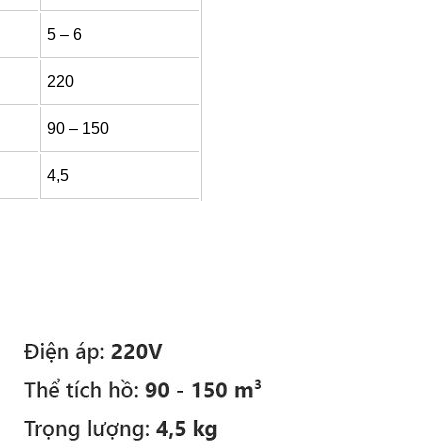
5 – 6
220
90 – 150
4,5