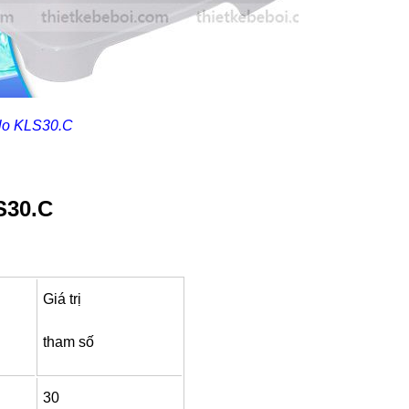
Clo KLS30.C
S30.C
Giá trị
tham số
30