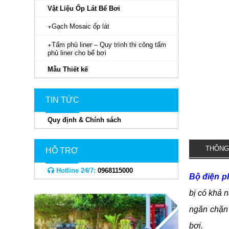
Vật Liệu Ốp Lát Bể Bơi
Gạch Mosaic ốp lát
Tấm phủ liner – Quy trình thi công tấm
phủ liner cho bể bơi
Mẫu Thiết kế
TIN TỨC
Quy định & Chính sách
THÔNG
HỖ TRỢ
Hotline 24/7:
0968115000
Bộ điện p
bị có khả 
ngăn chặn 
bơi.