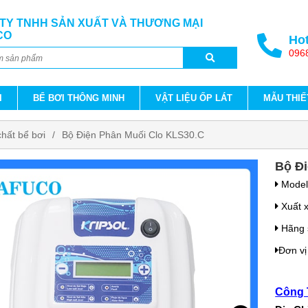
TY TNHH SẢN XUẤT VÀ THƯƠNG MẠI
CO
Hot
096
I
BỂ BƠI THÔNG MINH
VẬT LIỆU ỐP LÁT
MẪU THIẾ
chất bể bơi
Bộ Điện Phân Muối Clo KLS30.C
Bộ Đi
Mode
Xuất 
Hãng 
Đơn vị
Công 