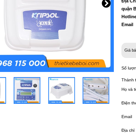
Địa Ch
quận B
Hotlin
Email
Giá b
Số lượ
Thành t
Họ và t
Điện th
Email
Địa chỉ