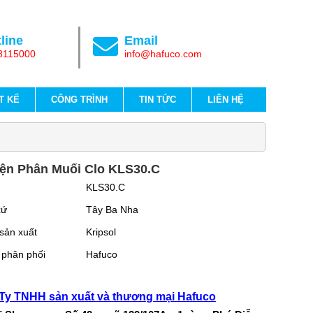
line
Email
8115000
info@hafuco.com
T KẾ
CÔNG TRÌNH
TIN TỨC
LIÊN HỆ
ện Phân Muối Clo KLS30.C
l
KLS30.C
xứ
Tây Ba Nha
sản xuất
Kripsol
 phân phối
Hafuco
Ty TNHH sản xuất và thương mại Hafuco