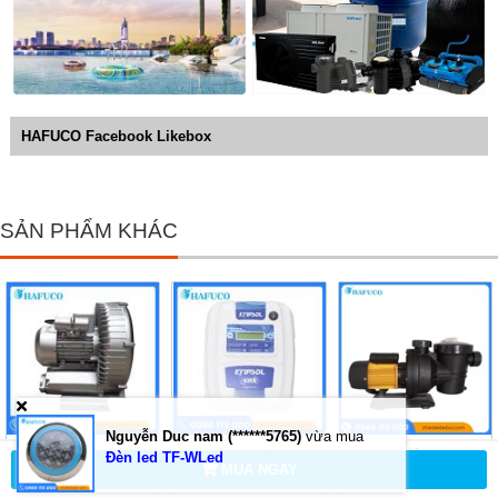
HAFUCO Facebook Likebox
SẢN PHẨM KHÁC
Nguyễn Duc nam (******5765)
vừa mua
Máy Thổi Khí
Bộ Điện Phân
Máy bơm
Đèn led TF-WLed
MUA NGAY
Con Sò Kripsol
Muối Clo
Tafuma TFS-