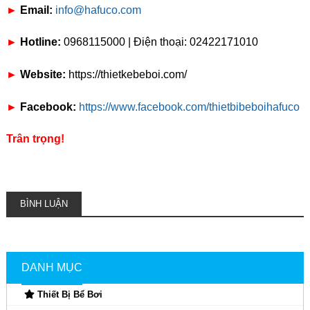
►
Email:
info@hafuco.com
►
Hotline:
0968115000 | Điện thoại: 02422171010
►
Website:
https://thietkebeboi.com/
►
Facebook:
https://www.facebook.com/thietbibeboihafuco
Trân trọng!
BÌNH LUẬN
DANH MỤC
Thiết Bị Bể Bơi