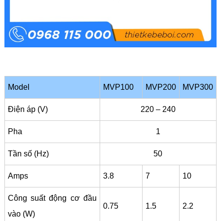
Model
MVP100
MVP200
MVP300
Điện áp (V)
220 – 240
Pha
1
Tần số (Hz)
50
Amps
3.8
7
10
Công suất động cơ đầu
0.75
1.5
2.2
vào (W)