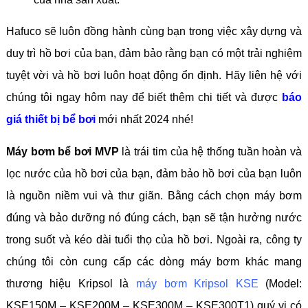
Hafuco sẽ luôn đồng hành cùng bạn trong việc xây dựng và
duy trì hồ bơi của bạn, đảm bảo rằng bạn có một trải nghiệm
tuyệt vời và hồ bơi luôn hoạt động ổn định. Hãy liên hệ với
chúng tôi ngay hôm nay để biết thêm chi tiết và được
báo
giá thiết bị bể bơi
mới nhất 2024 nhé!
Máy bơm bể bơi MVP
là trái tim của hệ thống tuần hoàn và
lọc nước của hồ bơi của bạn, đảm bảo hồ bơi của bạn luôn
là nguồn niềm vui và thư giãn. Bằng cách chọn máy bơm
đúng và bảo dưỡng nó đúng cách, bạn sẽ tận hưởng nước
trong suốt và kéo dài tuổi thọ của hồ bơi. Ngoài ra, công ty
chúng tôi còn cung cấp các dòng máy bơm khác mang
thương hiệu Kripsol là
máy bơm Kripsol KSE
(Model:
KSE150M – KSE200M – KSE300M – KSE300T1) quý vị có