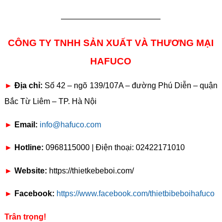
————————————–
CÔNG TY TNHH SẢN XUẤT VÀ THƯƠNG MẠI
HAFUCO
►
Địa chỉ:
Số 42 – ngõ 139/107A – đường Phú Diễn – quận
Bắc Từ Liêm – TP. Hà Nội
►
Email:
info@hafuco.com
►
Hotline:
0968115000 | Điện thoại: 02422171010
►
Website:
https://thietkebeboi.com/
►
Facebook:
https://www.facebook.com/thietbibeboihafuco
Trân trọng!