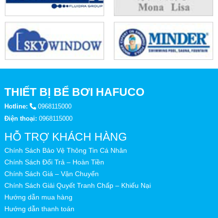
THIẾT BỊ BỂ BƠI HAFUCO
Hotline:
0968115000
Điện thoại:
0968115000
HỖ TRỢ KHÁCH HÀNG
Chính Sách Bảo Vệ Thông Tin Cá Nhân
Chính Sách Đổi Trả – Hoàn Tiền
Chính Sách Giá – Vận Chuyển
Chính Sách Giải Quyết Tranh Chấp – Khiếu Nại
Hướng dẫn mua hàng
Hướng dẫn thanh toán