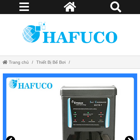
Trang chủ
Thiết Bị Bể Bơi
Bảng điều khiển hóa chất bể bơi
Bộ điện phân muối Emaux SSC15-T