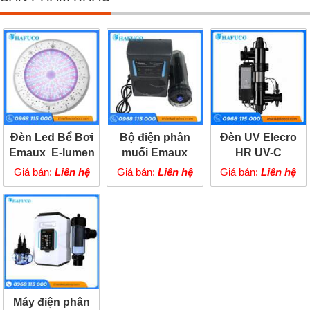
Đèn Led Bể Bơi
Bộ điện phân
Đèn UV Elecro
Emaux E-lumen
muối Emaux
HR UV-C
252
SSC50-T
Giá bán:
Liên hệ
Giá bán:
Liên hệ
Giá bán:
Liên hệ
Máy điện phân