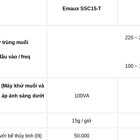
Emaux SSC15-T
220 ~ 
 trùng muối
ầu vào / freq
100 ~ 
 (Máy khử muối và
 áp ánh sáng dưới
100VA
h
15g / giờ
i bể thủy tinh (lít)
50.000