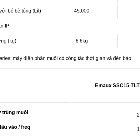
ới bể bê tông (Lít)
45.000
n IP
ng (kg)
6.6kg
ries: máy điện phân muối có công tắc thời gian và đèn báo
Emaux SSC15-TLT
 trùng muối
2
ầu vào / freq
1