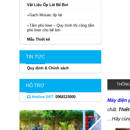
Vật Liệu Ốp Lát Bể Bơi
Gạch Mosaic ốp lát
Tấm phủ liner – Quy trình thi công tấm
phủ liner cho bể bơi
Mẫu Thiết kế
TIN TỨC
Quy định & Chính sách
THÔNG
HỖ TRỢ
Hotline 24/7:
0968115000
Máy điện 
chất.
Thiế
…Hãy cùng 