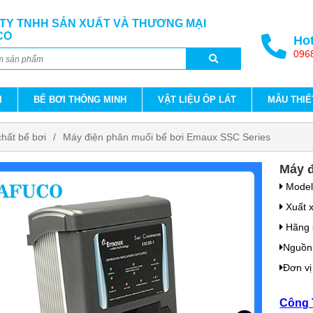
TY TNHH SẢN XUẤT VÀ THƯƠNG MẠI
CO
Hot
096
I
BỂ BƠI THÔNG MINH
VẬT LIỆU ỐP LÁT
MẪU THIẾ
chất bể bơi
Máy điện phân muối bể bơi Emaux SSC Series
Máy đ
Mode
Xuất 
Hãng 
Nguồn
Đơn vị
Công 