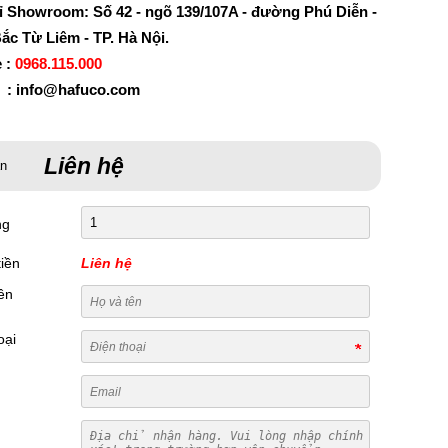
ỉ Showroom: Số 42 - ngõ 139/107A - đường Phú Diễn -
ắc Từ Liêm - TP. Hà Nội.
e :
0968.115.000
 : info@hafuco.com
Liên hệ
án
ng
iền
Liên hệ
ên
oại