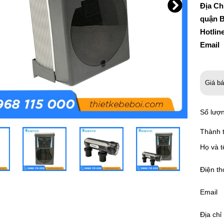
Địa Ch
quận B
Hotlin
Email
Giá b
Số lượ
Thành t
Họ và t
Điện th
Email
Địa chỉ