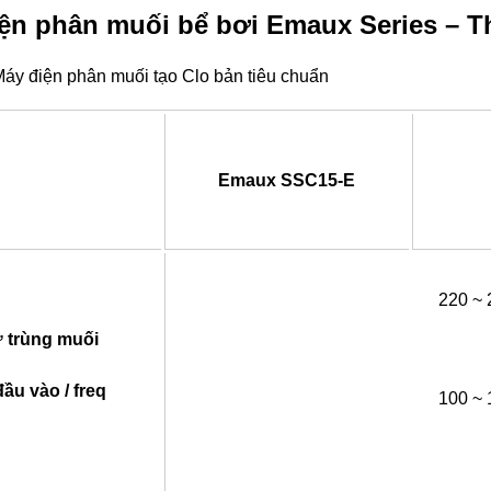
ện phân muối bể bơi Emaux Series – T
áy điện phân muối tạo Clo bản tiêu chuẩn
Emaux SSC15-E
220 ~ 
 trùng muối
ầu vào / freq
100 ~ 