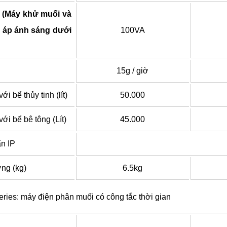
 (Máy khử muối và
 áp ánh sáng dưới
100VA
h
15g / giờ
i bể thủy tinh (lít)
50.000
ới bể bê tông (Lít)
45.000
n IP
ng (kg)
6.5kg
ries: máy điện phân muối có công tắc thời gian