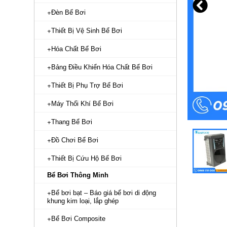
Đèn Bể Bơi
Thiết Bị Vệ Sinh Bể Bơi
Hóa Chất Bể Bơi
Bảng Điều Khiển Hóa Chất Bể Bơi
Thiết Bị Phụ Trợ Bể Bơi
Máy Thổi Khí Bể Bơi
Thang Bể Bơi
Đồ Chơi Bể Bơi
Thiết Bị Cứu Hộ Bể Bơi
Bể Bơi Thông Minh
Bể bơi bạt – Báo giá bể bơi di động
khung kim loại, lắp ghép
Bể Bơi Composite