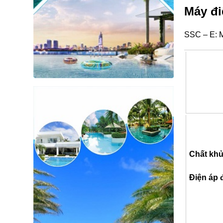
Máy đi
SSC – E: M
Chất khử
Điện áp đ