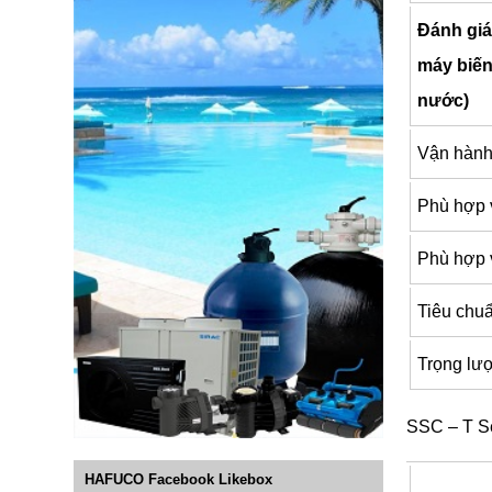
Đánh giá
máy biến
nước)
Vận hàn
Phù hợp vớ
Phù hợp v
Tiêu chuẩ
Trọng lượ
SSC – T Se
HAFUCO Facebook Likebox