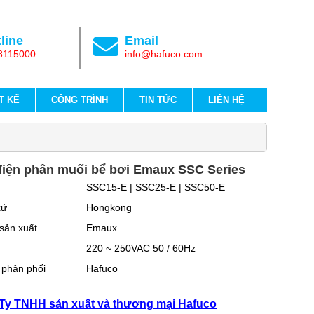
line
Email
8115000
info@hafuco.com
T KẾ
CÔNG TRÌNH
TIN TỨC
LIÊN HỆ
iện phân muối bể bơi Emaux SSC Series
l
SSC15-E | SSC25-E | SSC50-E
xứ
Hongkong
sản xuất
Emaux
220 ~ 250VAC 50 / 60Hz
 phân phối
Hafuco
Ty TNHH sản xuất và thương mại Hafuco